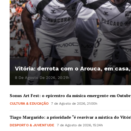
Vitória: derrota com o Arouca, em casa
8 De Agosto De 2026, 20:21h
Sonus Art Fest: o epicentro da música emergente em Outub
CULTURA & EDUCAÇÃO
7 de Agosto de 2026, 21:00h
Tiago Margarido: a prioridade “é reavivar a mística do Vitór
DESPORTO & JUVENTUDE
7 de Agosto de 2026, 15:24h