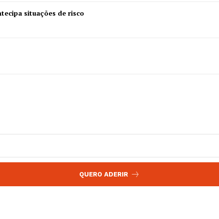
 agora!
Edição Digital
tecipa situações de risco
Europa
A JÁ!
Grande Entrevista
Publicidade
Quero ser Assinante
QUERO ADERIR