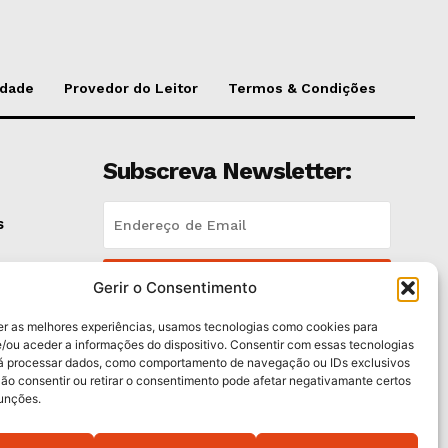
idade
Provedor do Leitor
Termos & Condições
Subscreva Newsletter:
s
QUERO ADERIR
Gerir o Consentimento
er as melhores experiências, usamos tecnologias como cookies para
Li e aceito a
Política de Privacidade
.
/ou aceder a informações do dispositivo. Consentir com essas tecnologias
rá processar dados, como comportamento de navegação ou IDs exclusivos
Não consentir ou retirar o consentimento pode afetar negativamante certos
funções.