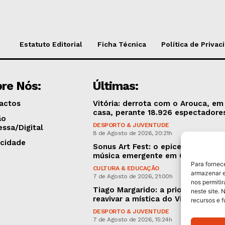
Estatuto Editorial
Ficha Técnica
Política de Privac
re Nós:
Últimas:
actos
Vitória: derrota com o Arouca, em
casa, perante 18.926 espectadore
ão
DESPORTO & JUVENTUDE
essa/Digital
8 de Agosto de 2026, 20:21h
icidade
Sonus Art Fest: o epicentro da
música emergente em Outubro
Para fornec
CULTURA & EDUCAÇÃO
armazenar e
7 de Agosto de 2026, 21:00h
nos permiti
Tiago Margarido: a prioridade “é
neste site. 
reavivar a mística do Vitória”
recursos e 
DESPORTO & JUVENTUDE
7 de Agosto de 2026, 15:24h