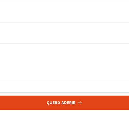
 agora!
Edição Digital
Europa
A JÁ!
Grande Entrevista
Publicidade
Quero ser Assinante
QUERO ADERIR