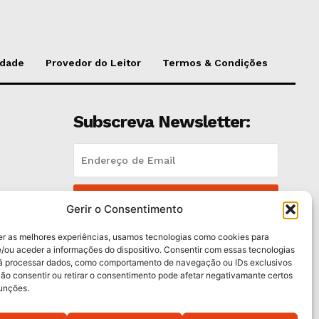
idade
Provedor do Leitor
Termos & Condições
Subscreva Newsletter:
QUERO ADERIR
Gerir o Consentimento
Li e aceito a
Política de Privacidade
.
er as melhores experiências, usamos tecnologias como cookies para
/ou aceder a informações do dispositivo. Consentir com essas tecnologias
rá processar dados, como comportamento de navegação ou IDs exclusivos
trás
Não consentir ou retirar o consentimento pode afetar negativamante certos
funções.