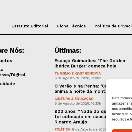
Estatuto Editorial
Ficha Técnica
Política de Privac
re Nós:
Últimas:
actos
Espaço Guimarães: ‘The Golden
Ibérica Burger’ começa hoje
ão
TURISMO & GASTRONOMIA
essa/Digital
6 de Agosto de 2026, 21:00h
icidade
O Verão é na Penha: ‘Captain Boy’
anima a noite da montanha
Para fornec
CULTURA & EDUCAÇÃO
armazenar e
6 de Agosto de 2026, 16:23h
nos permiti
900 anos: “Nada do que vinha de 
neste site. 
foi colocado em causa”, garante
recursos e 
Ricardo Araújo
POLÍTICA
6 de Agosto de 2026, 13:03h