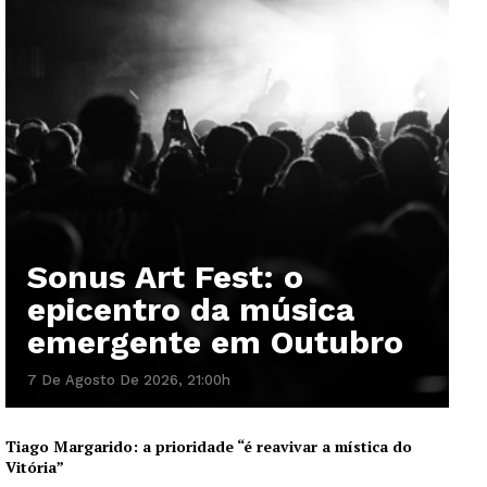
SUBSCREVA JÁ!
Institucional
Artigos
Edição Digital
Europa
Sonus Art Fest: o
Grande Entrevista
epicentro da música
Publicidade
emergente em Outubro
Quero ser Assinante
7 De Agosto De 2026, 21:00h
Tiago Margarido: a prioridade “é reavivar a mística do
Vitória”