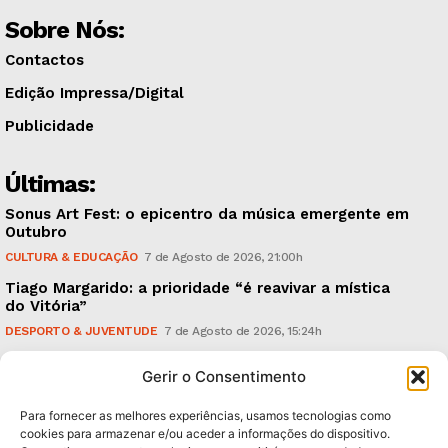
Sobre Nós:
Contactos
Edição Impressa/Digital
Publicidade
Últimas:
Sonus Art Fest: o epicentro da música emergente em
Outubro
CULTURA & EDUCAÇÃO
7 de Agosto de 2026, 21:00h
Tiago Margarido: a prioridade “é reavivar a mística
do Vitória”
DESPORTO & JUVENTUDE
7 de Agosto de 2026, 15:24h
Cheias: rede inteligente de sensores monitoriza
Gerir o Consentimento
caudais e antecipa situações de risco
AMBIENTE
7 de Agosto de 2026, 12:19h
Para fornecer as melhores experiências, usamos tecnologias como
cookies para armazenar e/ou aceder a informações do dispositivo.