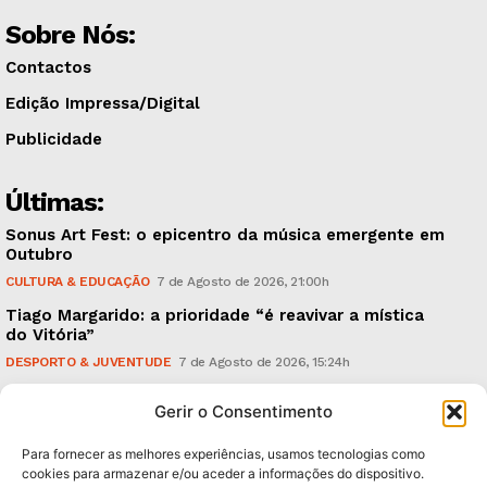
Sobre Nós:
Contactos
Edição Impressa/Digital
Publicidade
Últimas:
Sonus Art Fest: o epicentro da música emergente em
Outubro
CULTURA & EDUCAÇÃO
7 de Agosto de 2026, 21:00h
Tiago Margarido: a prioridade “é reavivar a mística
do Vitória”
DESPORTO & JUVENTUDE
7 de Agosto de 2026, 15:24h
Cheias: rede inteligente de sensores monitoriza
Gerir o Consentimento
caudais e antecipa situações de risco
AMBIENTE
7 de Agosto de 2026, 12:19h
Para fornecer as melhores experiências, usamos tecnologias como
cookies para armazenar e/ou aceder a informações do dispositivo.