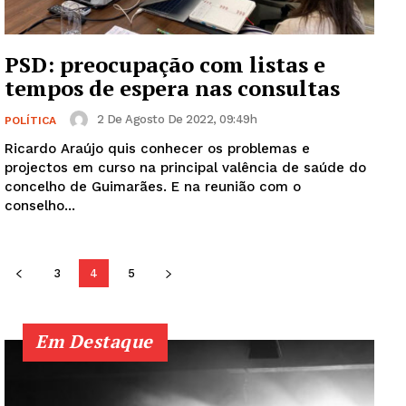
SUBSCREVA JÁ!
PSD: preocupação com listas e
tempos de espera nas consultas
Institucional
2 De Agosto De 2022, 09:49h
POLÍTICA
Ricardo Araújo quis conhecer os problemas e
Artigos
projectos em curso na principal valência de saúde do
Edição Digital
concelho de Guimarães. E na reunião com o
conselho...
Europa
Grande Entrevista
Publicidade
3
4
5
Quero ser Assinante
Em Destaque