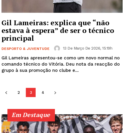
SUBSCREVA JÁ!
Gil Lameiras: explica que “não
estava à espera” de ser o técnico
principal
Institucional
13 De Março De 2026, 15:19h
DESPORTO & JUVENTUDE
Artigos
Gil Lameiras apresentou-se como um novo normal no
Edição Digital
comando técnico do Vitória. Deu nota da reacção do
Europa
grupo à sua promoção no clube e...
Grande Entrevista
Publicidade
2
3
4
Quero ser Assinante
Em Destaque