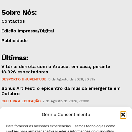
Sobre Nós:
Contactos
Edição Impressa/Digital
Publicidade
Últimas:
Vitória: derrota com o Arouca, em casa, perante
18.926 espectadores
DESPORTO & JUVENTUDE
8 de Agosto de 2026, 20:21h
Sonus Art Fest: o epicentro da música emergente em
Outubro
CULTURA & EDUCAÇÃO
7 de Agosto de 2026, 21:00h
Tiago Margarido: a prioridade “é reavivar a mística
Gerir o Consentimento
do Vitória”
DESPORTO & JUVENTUDE
7 de Agosto de 2026, 15:24h
Para fornecer as melhores experiências, usamos tecnologias como
cookies para armazenar e/ou aceder a informações do dispositivo.