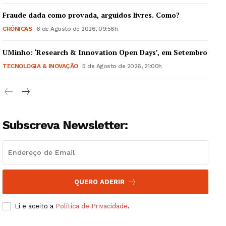
Fraude dada como provada, arguidos livres. Como?
CRÓNICAS
6 de Agosto de 2026, 09:58h
UMinho: ‘Research & Innovation Open Days’, em Setembro
Guimarães, agora!
TECNOLOGIA & INOVAÇÃO
5 de Agosto de 2026, 21:00h
SUBSCREVA JÁ!
Subscreva Newsletter:
Institucional
Artigos
Edição Digital
QUERO ADERIR
Europa
Grande Entrevista
Li e aceito a
Política de Privacidade
.
Publicidade