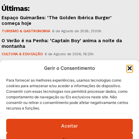
Últimas:
Espaço Guimarães: ‘The Golden Ibérica Burger’
começa hoje
TURISMO & GASTRONOMIA
6 de Agosto de 2026, 21:00h
O Verão é na Penha: ‘Captain Boy’ anima a noite da
montanha
CULTURA & EDUCAÇÃO
6 de Agosto de 2026, 16:23h
900 anos: “Nada do que vinha de trás foi colocado
Gerir o Consentimento
em causa”, garante Ricardo Araújo
POLÍTICA
6 de Agosto de 2026, 13:03h
Para fornecer as melhores experiências, usamos tecnologias como
cookies para armazenar e/ou aceder a informações do dispositivo.
Consentir com essas tecnologias nos permitirá processar dados, como
Subscreva Newsletter:
comportamento de navegação ou IDs exclusivos neste site. Não
consentir ou retirar o consentimento pode afetar negativamante certos
recursos e funções.
Aceitar
QUERO ADERIR