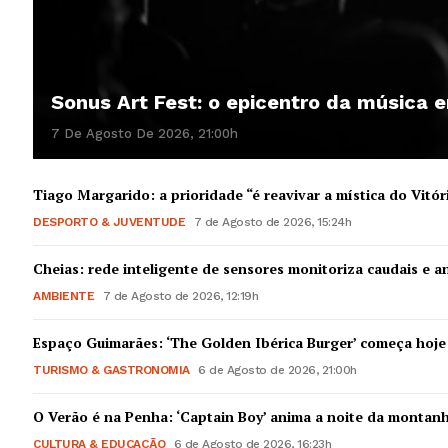
SUBSCREV
Sonus Art Fest: o epicentro da música
7 De Agosto De 2026, 21:00h
Tiago Margarido: a prioridade “é reavivar a mística do Vitór
DESPORTO & JUVENTUDE
7 de Agosto de 2026, 15:24h
Cheias: rede inteligente de sensores monitoriza caudais e an
AMBIENTE
7 de Agosto de 2026, 12:19h
Espaço Guimarães: ‘The Golden Ibérica Burger’ começa hoje
TURISMO & GASTRONOMIA
6 de Agosto de 2026, 21:00h
O Verão é na Penha: ‘Captain Boy’ anima a noite da montan
CULTURA & EDUCAÇÃO
6 de Agosto de 2026, 16:23h