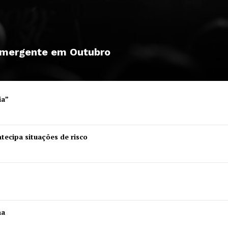
A JÁ!
Grande Entrevista
Publicidade
Quero ser Assinante
 emergente em Outubro
ia”
tecipa situações de risco
ha