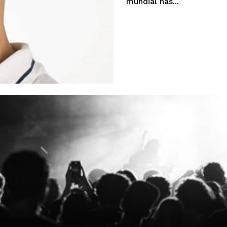
mundial nas...
Institucional
Artigos
 agora!
Edição Digital
Europa