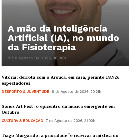
A mão da Inteligência
Guimarães, agora!
Artificial (IA), no mundo
da Fisioterapia
SUBSCREVA JÁ!
9 De Agosto De 2026, 18:00h
Vitória: derrota com o Arouca, em casa, perante 18.926
Institucional
espectadores
DESPORTO & JUVENTUDE
8 de Agosto de 2026, 20:21h
Artigos
Sonus Art Fest: o epicentro da música emergente em
Edição Digital
Outubro
Europa
CULTURA & EDUCAÇÃO
7 de Agosto de 2026, 21:00h
Grande Entrevista
Tiago Margarido: a prioridade “é reavivar a mística do
Publicidade