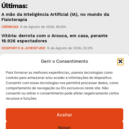
Últimas:
A mão da Inteligência Artificial (IA), no mundo da
Fisioterapia
CRÓNICAS
9 de Agosto de 2026, 18:00h
Vitória: derrota com o Arouca, em casa, perante
18.926 espectadores
DESPORTO & JUVENTUDE
8 de Agosto de 2026, 20:21h
Sonus Art Fest: o epicentro da música emergente em
Gerir o Consentimento
Outubro
CULTURA & EDUCAÇÃO
7 de Agosto de 2026, 21:00h
Para fornecer as melhores experiências, usamos tecnologias como
cookies para armazenar e/ou aceder a informações do dispositivo.
Consentir com essas tecnologias nos permitirá processar dados, como
Subscreva Newsletter:
comportamento de navegação ou IDs exclusivos neste site. Não
consentir ou retirar o consentimento pode afetar negativamante certos
recursos e funções.
Aceitar
QUERO ADERIR
Negar