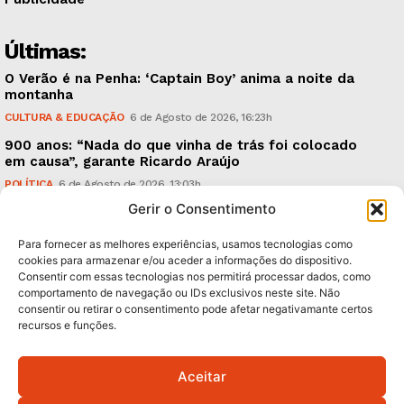
Últimas:
O Verão é na Penha: ‘Captain Boy’ anima a noite da
montanha
CULTURA & EDUCAÇÃO
6 de Agosto de 2026, 16:23h
900 anos: “Nada do que vinha de trás foi colocado
em causa”, garante Ricardo Araújo
POLÍTICA
6 de Agosto de 2026, 13:03h
Gerir o Consentimento
Fraude dada como provada, arguidos livres. Como?
CRÓNICAS
6 de Agosto de 2026, 09:58h
Para fornecer as melhores experiências, usamos tecnologias como
cookies para armazenar e/ou aceder a informações do dispositivo.
Consentir com essas tecnologias nos permitirá processar dados, como
Subscreva Newsletter:
comportamento de navegação ou IDs exclusivos neste site. Não
consentir ou retirar o consentimento pode afetar negativamante certos
recursos e funções.
Aceitar
QUERO ADERIR