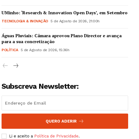
UMinho: ‘Research & Innovation Open Days’, em Setembro
TECNOLOGIA & INOVAÇÃO
5 de Agosto de 2026, 21:00h
Águas Pluviais: Câmara aprovou Plano Director e avança
Guimarães, agora!
para a sua concretização
POLÍTICA
5 de Agosto de 2026, 15:36h
SUBSCREVA JÁ!
Institucional
Subscreva Newsletter:
Artigos
Edição Digital
Europa
QUERO ADERIR
Grande Entrevista
Li e aceito a
Política de Privacidade
.
Publicidade