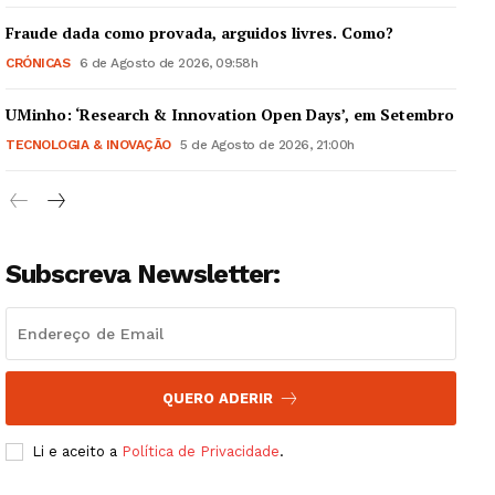
Fraude dada como provada, arguidos livres. Como?
CRÓNICAS
6 de Agosto de 2026, 09:58h
UMinho: ‘Research & Innovation Open Days’, em Setembro
Guimarães, agora!
TECNOLOGIA & INOVAÇÃO
5 de Agosto de 2026, 21:00h
SUBSCREVA JÁ!
Subscreva Newsletter:
Institucional
Artigos
Edição Digital
QUERO ADERIR
Europa
Grande Entrevista
Li e aceito a
Política de Privacidade
.
Publicidade