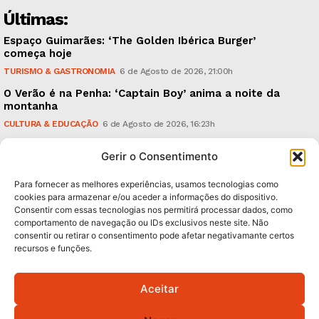
Últimas:
Espaço Guimarães: ‘The Golden Ibérica Burger’
começa hoje
TURISMO & GASTRONOMIA
6 de Agosto de 2026, 21:00h
O Verão é na Penha: ‘Captain Boy’ anima a noite da
montanha
CULTURA & EDUCAÇÃO
6 de Agosto de 2026, 16:23h
900 anos: “Nada do que vinha de trás foi colocado
Gerir o Consentimento
em causa”, garante Ricardo Araújo
POLÍTICA
6 de Agosto de 2026, 13:03h
Para fornecer as melhores experiências, usamos tecnologias como
cookies para armazenar e/ou aceder a informações do dispositivo.
Consentir com essas tecnologias nos permitirá processar dados, como
Subscreva Newsletter:
comportamento de navegação ou IDs exclusivos neste site. Não
consentir ou retirar o consentimento pode afetar negativamante certos
recursos e funções.
Aceitar
QUERO ADERIR