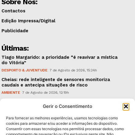
Sobre Nós:
Contactos
Edição Impressa/Digital
Publicidade
Últimas:
Tiago Margarido: a prioridade “é reavivar a mística
do Vitória”
DESPORTO & JUVENTUDE
7 de Agosto de 2026, 15:24h
Cheias: rede inteligente de sensores monitoriza
caudais e antecipa situações de risco
AMBIENTE
7 de Agosto de 2026, 12:19h
Espaço Guimarães: ‘The Golden Ibérica Burger’
Gerir o Consentimento
começa hoje
TURISMO & GASTRONOMIA
6 de Agosto de 2026, 21:00h
Para fornecer as melhores experiências, usamos tecnologias como
cookies para armazenar e/ou aceder a informações do dispositivo.
Consentir com essas tecnologias nos permitirá processar dados, como
Subscreva Newsletter:
comportamento de navegação ou IDs exclusivos neste site. Não