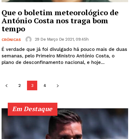
SUBSCREVA JÁ!
Que o boletim meteorológico de
António Costa nos traga bom
tempo
Institucional
29 De Março De 2021, 09:45h
CRÓNICAS
Artigos
É verdade que já foi divulgado há pouco mais de duas
semanas, pelo Primeiro Ministro António Costa, o
Edição Digital
plano de desconfinamento nacional, e hoje...
Europa
Grande Entrevista
2
3
4
Publicidade
Quero ser Assinante
Em Destaque