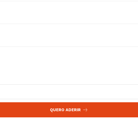
 agora!
Edição Digital
Europa
A JÁ!
Grande Entrevista
Publicidade
Quero ser Assinante
QUERO ADERIR