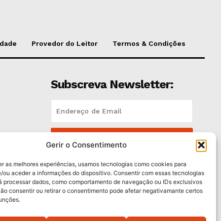
idade
Provedor do Leitor
Termos & Condições
Subscreva Newsletter:
QUERO ADERIR
Gerir o Consentimento
Li e aceito a
Política de Privacidade
.
er as melhores experiências, usamos tecnologias como cookies para
/ou aceder a informações do dispositivo. Consentir com essas tecnologias
rá processar dados, como comportamento de navegação ou IDs exclusivos
trás
Não consentir ou retirar o consentimento pode afetar negativamante certos
funções.