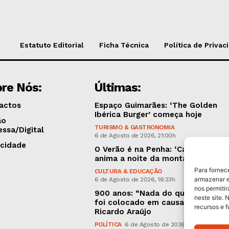
Estatuto Editorial
Ficha Técnica
Política de Privac
re Nós:
Últimas:
actos
Espaço Guimarães: ‘The Golden
Ibérica Burger’ começa hoje
ão
TURISMO & GASTRONOMIA
essa/Digital
6 de Agosto de 2026, 21:00h
icidade
O Verão é na Penha: ‘Captain Boy’
anima a noite da montanha
Para fornec
CULTURA & EDUCAÇÃO
armazenar e
6 de Agosto de 2026, 16:23h
nos permiti
900 anos: “Nada do que vinha de 
neste site. 
foi colocado em causa”, garante
recursos e 
Ricardo Araújo
POLÍTICA
6 de Agosto de 2026, 13:03h