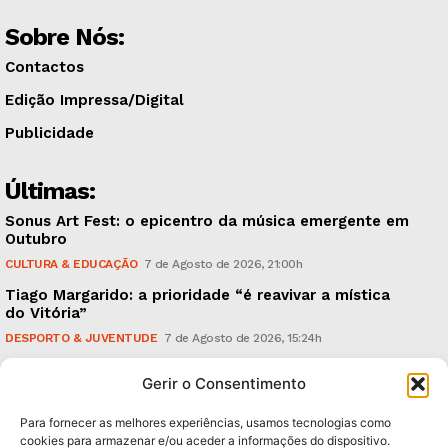
Sobre Nós:
Contactos
Edição Impressa/Digital
Publicidade
Últimas:
Sonus Art Fest: o epicentro da música emergente em
Outubro
CULTURA & EDUCAÇÃO
7 de Agosto de 2026, 21:00h
Tiago Margarido: a prioridade “é reavivar a mística
do Vitória”
DESPORTO & JUVENTUDE
7 de Agosto de 2026, 15:24h
Cheias: rede inteligente de sensores monitoriza
Gerir o Consentimento
caudais e antecipa situações de risco
AMBIENTE
7 de Agosto de 2026, 12:19h
Para fornecer as melhores experiências, usamos tecnologias como
cookies para armazenar e/ou aceder a informações do dispositivo.