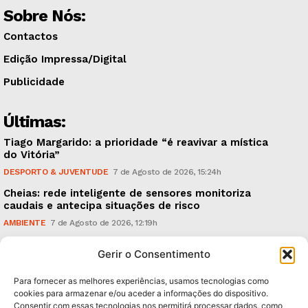
Sobre Nós:
Contactos
Edição Impressa/Digital
Publicidade
Últimas:
Tiago Margarido: a prioridade “é reavivar a mística
do Vitória”
DESPORTO & JUVENTUDE
7 de Agosto de 2026, 15:24h
Cheias: rede inteligente de sensores monitoriza
caudais e antecipa situações de risco
AMBIENTE
7 de Agosto de 2026, 12:19h
Espaço Guimarães: ‘The Golden Ibérica Burger’
Gerir o Consentimento
começa hoje
TURISMO & GASTRONOMIA
6 de Agosto de 2026, 21:00h
Para fornecer as melhores experiências, usamos tecnologias como
cookies para armazenar e/ou aceder a informações do dispositivo.
Consentir com essas tecnologias nos permitirá processar dados, como