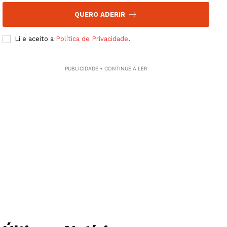
SUBSCREVA JÁ!
QUERO ADERIR
Li e aceito a
Política de Privacidade
.
Institucional
PUBLICIDADE • CONTINUE A LER
Artigos
Edição Digital
Europa
Grande Entrevista
Publicidade
Quero ser Assinante