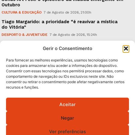
Outubro
CULTURA & EDUCAÇÃO
7 de Agosto de 2026, 21:00h
Tiago Margarido: a prioridade “é reavivar a mística
do Vitória”
DESPORTO & JUVENTUDE
7 de Agosto de 2026, 15:24h
Cheias: rede inteligente de sensores monitoriza
Gerir o Consentimento
caudais e antecipa situações de risco
AMBIENTE
7 de Agosto de 2026, 12:19h
Para fornecer as melhores experiências, usamos tecnologias como
cookies para armazenar e/ou aceder a informações do dispositivo.
Consentir com essas tecnologias nos permitirá processar dados, como
Subscreva Newsletter:
comportamento de navegação ou IDs exclusivos neste site. Não
consentir ou retirar o consentimento pode afetar negativamante certos
recursos e funções.
Aceitar
QUERO ADERIR
Negar
Li e aceito a
Política de Privacidade
.
Ver preferências