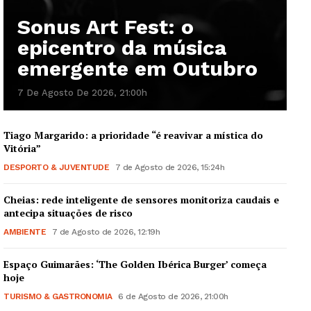
Sonus Art Fest: o
epicentro da música
Guimarães, agora!
emergente em Outubro
7 De Agosto De 2026, 21:00h
SUBSCREVA JÁ!
Tiago Margarido: a prioridade “é reavivar a mística do
Vitória”
Institucional
DESPORTO & JUVENTUDE
7 de Agosto de 2026, 15:24h
Artigos
Cheias: rede inteligente de sensores monitoriza caudais e
antecipa situações de risco
Edição Digital
AMBIENTE
7 de Agosto de 2026, 12:19h
Europa
Grande Entrevista
Espaço Guimarães: ‘The Golden Ibérica Burger’ começa
hoje
Publicidade
TURISMO & GASTRONOMIA
6 de Agosto de 2026, 21:00h
Quero ser Assinante