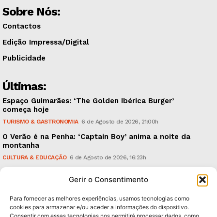
Sobre Nós:
Contactos
Edição Impressa/Digital
Publicidade
Últimas:
Espaço Guimarães: ‘The Golden Ibérica Burger’
começa hoje
TURISMO & GASTRONOMIA
6 de Agosto de 2026, 21:00h
O Verão é na Penha: ‘Captain Boy’ anima a noite da
montanha
CULTURA & EDUCAÇÃO
6 de Agosto de 2026, 16:23h
900 anos: “Nada do que vinha de trás foi colocado
Gerir o Consentimento
em causa”, garante Ricardo Araújo
POLÍTICA
6 de Agosto de 2026, 13:03h
Para fornecer as melhores experiências, usamos tecnologias como
cookies para armazenar e/ou aceder a informações do dispositivo.
Consentir com essas tecnologias nos permitirá processar dados, como