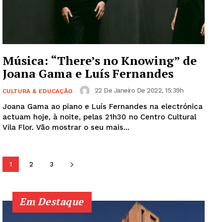
SUBSCREVA JÁ!
Institucional
Música: “There’s no Knowing” de
Joana Gama e Luís Fernandes
Artigos
22 De Janeiro De 2022, 15:39h
CULTURA & EDUCAÇÃO
Edição Digital
Joana Gama ao piano e Luís Fernandes na electrónica
Europa
actuam hoje, à noite, pelas 21h30 no Centro Cultural
Vila Flor. Vão mostrar o seu mais...
Grande Entrevista
Publicidade
Quero ser Assinante
1
2
3
Em Destaque