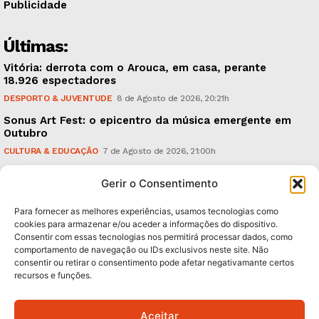
Publicidade
Últimas:
Vitória: derrota com o Arouca, em casa, perante
18.926 espectadores
DESPORTO & JUVENTUDE
8 de Agosto de 2026, 20:21h
Sonus Art Fest: o epicentro da música emergente em
Outubro
CULTURA & EDUCAÇÃO
7 de Agosto de 2026, 21:00h
Tiago Margarido: a prioridade “é reavivar a mística
Gerir o Consentimento
do Vitória”
DESPORTO & JUVENTUDE
7 de Agosto de 2026, 15:24h
Para fornecer as melhores experiências, usamos tecnologias como
cookies para armazenar e/ou aceder a informações do dispositivo.
Consentir com essas tecnologias nos permitirá processar dados, como
Subscreva Newsletter:
comportamento de navegação ou IDs exclusivos neste site. Não
consentir ou retirar o consentimento pode afetar negativamante certos
recursos e funções.
Aceitar