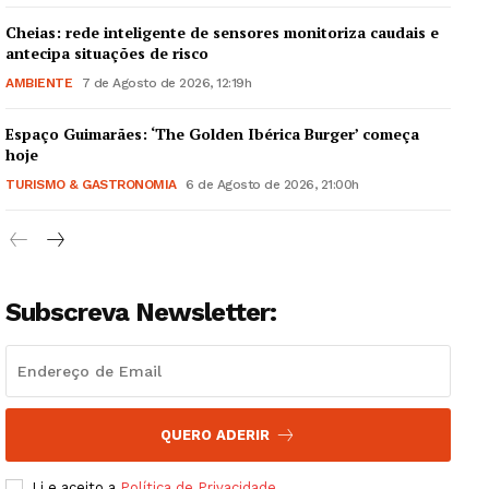
Cheias: rede inteligente de sensores monitoriza caudais e
antecipa situações de risco
AMBIENTE
7 de Agosto de 2026, 12:19h
Espaço Guimarães: ‘The Golden Ibérica Burger’ começa
Guimarães, agora!
hoje
TURISMO & GASTRONOMIA
6 de Agosto de 2026, 21:00h
SUBSCREVA JÁ!
Subscreva Newsletter:
Institucional
Artigos
Edição Digital
Europa
QUERO ADERIR
Grande Entrevista
Li e aceito a
Política de Privacidade
.