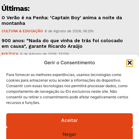
Últimas:
O Verão é na Penha: ‘Captain Boy’ anima a noite da
montanha
CULTURA & EDUCAÇÃO
6 de Agosto de 2026, 16:23h
900 anos: “Nada do que vinha de trás foi colocado
em causa”, garante Ricardo Araújo
POLÍTICA
6 de Agosto de 2026, 13:03h
Gerir o Consentimento
Fraude dada como provada, arguidos livres. Como?
CRÓNICAS
6 de Agosto de 2026, 09:58h
Para fornecer as melhores experiências, usamos tecnologias como
cookies para armazenar e/ou aceder a informações do dispositivo.
Consentir com essas tecnologias nos permitirá processar dados, como
Subscreva Newsletter:
comportamento de navegação ou IDs exclusivos neste site. Não
consentir ou retirar o consentimento pode afetar negativamante certos
recursos e funções.
Aceitar
QUERO ADERIR
Negar
Li e aceito a
Política de Privacidade
.