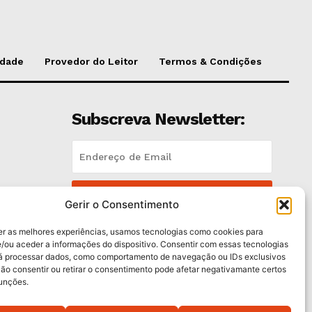
idade
Provedor do Leitor
Termos & Condições
Subscreva Newsletter:
QUERO ADERIR
Gerir o Consentimento
Li e aceito a
Política de Privacidade
.
er as melhores experiências, usamos tecnologias como cookies para
/ou aceder a informações do dispositivo. Consentir com essas tecnologias
rá processar dados, como comportamento de navegação ou IDs exclusivos
es
Não consentir ou retirar o consentimento pode afetar negativamante certos
funções.