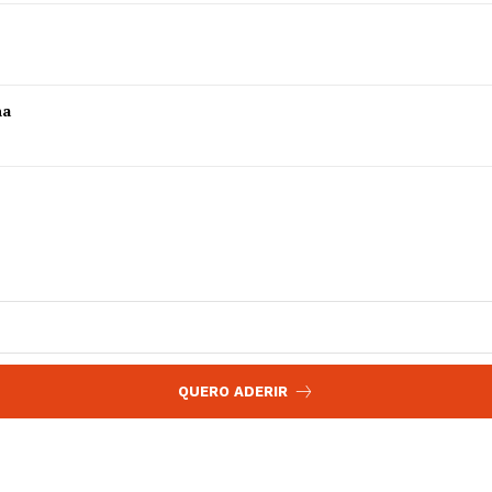
 agora!
Edição Digital
Europa
A JÁ!
Grande Entrevista
ha
Publicidade
Quero ser Assinante
QUERO ADERIR