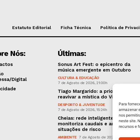
Estatuto Editorial
Ficha Técnica
Política de Privac
re Nós:
Últimas:
actos
Sonus Art Fest: o epicentro da
música emergente em Outubro
ão
CULTURA & EDUCAÇÃO
essa/Digital
7 de Agosto de 2026, 21:00h
icidade
Tiago Margarido: a prioridade “é
reavivar a mística do Vitória”
Para fornec
DESPORTO & JUVENTUDE
armazenar e
7 de Agosto de 2026, 15:24h
nos permiti
Cheias: rede inteligente de sensor
neste site. 
monitoriza caudais e antecipa
recursos e 
situações de risco
AMBIENTE
7 de Agosto de 2026, 12:19h