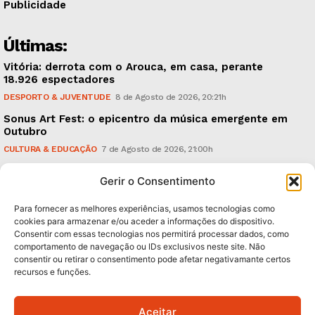
Publicidade
Últimas:
Vitória: derrota com o Arouca, em casa, perante
18.926 espectadores
DESPORTO & JUVENTUDE
8 de Agosto de 2026, 20:21h
Sonus Art Fest: o epicentro da música emergente em
Outubro
CULTURA & EDUCAÇÃO
7 de Agosto de 2026, 21:00h
Tiago Margarido: a prioridade “é reavivar a mística
Gerir o Consentimento
do Vitória”
DESPORTO & JUVENTUDE
7 de Agosto de 2026, 15:24h
Para fornecer as melhores experiências, usamos tecnologias como
cookies para armazenar e/ou aceder a informações do dispositivo.
Consentir com essas tecnologias nos permitirá processar dados, como
Subscreva Newsletter:
comportamento de navegação ou IDs exclusivos neste site. Não
consentir ou retirar o consentimento pode afetar negativamante certos
recursos e funções.
Aceitar