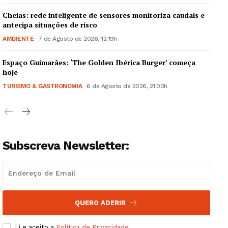
Cheias: rede inteligente de sensores monitoriza caudais e
antecipa situações de risco
AMBIENTE
7 de Agosto de 2026, 12:19h
Espaço Guimarães: ‘The Golden Ibérica Burger’ começa
Guimarães, agora!
hoje
TURISMO & GASTRONOMIA
6 de Agosto de 2026, 21:00h
SUBSCREVA JÁ!
Subscreva Newsletter:
Institucional
Artigos
Edição Digital
Europa
QUERO ADERIR
Grande Entrevista
Li e aceito a
Política de Privacidade
.