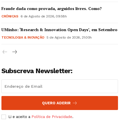
Fraude dada como provada, arguidos livres. Como?
CRÓNICAS
6 de Agosto de 2026, 09:58h
UMinho: ‘Research & Innovation Open Days’, em Setembro
Guimarães, agora!
TECNOLOGIA & INOVAÇÃO
5 de Agosto de 2026, 21:00h
SUBSCREVA JÁ!
Subscreva Newsletter:
Institucional
Artigos
Edição Digital
QUERO ADERIR
Europa
Grande Entrevista
Li e aceito a
Política de Privacidade
.
Publicidade