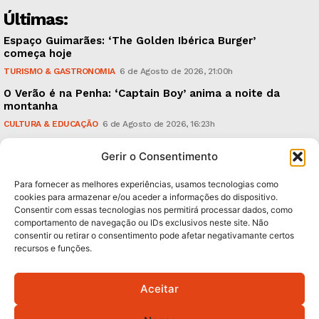
Últimas:
Espaço Guimarães: ‘The Golden Ibérica Burger’
começa hoje
TURISMO & GASTRONOMIA
6 de Agosto de 2026, 21:00h
O Verão é na Penha: ‘Captain Boy’ anima a noite da
montanha
CULTURA & EDUCAÇÃO
6 de Agosto de 2026, 16:23h
900 anos: “Nada do que vinha de trás foi colocado
Gerir o Consentimento
em causa”, garante Ricardo Araújo
POLÍTICA
6 de Agosto de 2026, 13:03h
Para fornecer as melhores experiências, usamos tecnologias como
cookies para armazenar e/ou aceder a informações do dispositivo.
Consentir com essas tecnologias nos permitirá processar dados, como
Subscreva Newsletter:
comportamento de navegação ou IDs exclusivos neste site. Não
consentir ou retirar o consentimento pode afetar negativamante certos
recursos e funções.
Aceitar
QUERO ADERIR