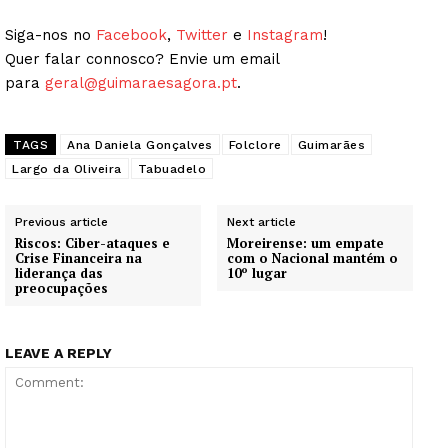
Siga-nos no
Facebook
,
Twitter
e
Instagram
!
Quer falar connosco? Envie um email
para
geral@guimaraesagora.pt
.
TAGS
Ana Daniela Gonçalves
Folclore
Guimarães
Largo da Oliveira
Tabuadelo
Previous article
Next article
Riscos: Ciber-ataques e
Moreirense: um empate
Crise Financeira na
com o Nacional mantém o
liderança das
10º lugar
preocupações
LEAVE A REPLY