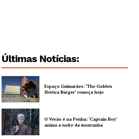
Guimarães, agora!
SUBSCREVA JÁ!
Últimas Notícias:
Institucional
Artigos
Espaço Guimarães: ‘The Golden
Edição Digital
Ibérica Burger’ começa hoje
Europa
Grande Entrevista
O Verão é na Penha: ‘Captain Boy’
Publicidade
anima a noite da montanha
Quero ser Assinante