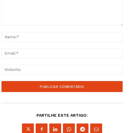
Comment:
Name
Email
Websi
PARTILHE ESTE ARTIGO: