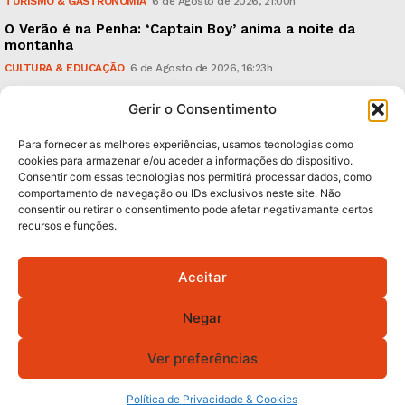
TURISMO & GASTRONOMIA
6 de Agosto de 2026, 21:00h
O Verão é na Penha: ‘Captain Boy’ anima a noite da
montanha
CULTURA & EDUCAÇÃO
6 de Agosto de 2026, 16:23h
900 anos: “Nada do que vinha de trás foi colocado
Gerir o Consentimento
em causa”, garante Ricardo Araújo
POLÍTICA
6 de Agosto de 2026, 13:03h
Para fornecer as melhores experiências, usamos tecnologias como
cookies para armazenar e/ou aceder a informações do dispositivo.
Consentir com essas tecnologias nos permitirá processar dados, como
Subscreva Newsletter:
comportamento de navegação ou IDs exclusivos neste site. Não
consentir ou retirar o consentimento pode afetar negativamante certos
recursos e funções.
Aceitar
QUERO ADERIR
Negar
Li e aceito a
Política de Privacidade
.
Ver preferências
Política de Privacidade & Cookies
© 2026 GA! Todos os direitos reservados.