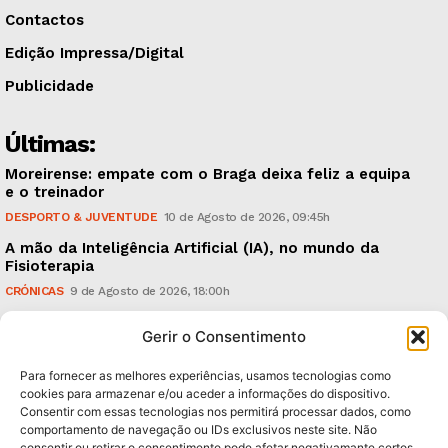
Contactos
Edição Impressa/Digital
Publicidade
Últimas:
Moreirense: empate com o Braga deixa feliz a equipa
e o treinador
DESPORTO & JUVENTUDE
10 de Agosto de 2026, 09:45h
A mão da Inteligência Artificial (IA), no mundo da
Fisioterapia
CRÓNICAS
9 de Agosto de 2026, 18:00h
Vitória: derrota com o Arouca, em casa, perante
Gerir o Consentimento
18.926 espectadores
DESPORTO & JUVENTUDE
8 de Agosto de 2026, 20:21h
Para fornecer as melhores experiências, usamos tecnologias como
cookies para armazenar e/ou aceder a informações do dispositivo.
Consentir com essas tecnologias nos permitirá processar dados, como
Subscreva Newsletter:
comportamento de navegação ou IDs exclusivos neste site. Não
consentir ou retirar o consentimento pode afetar negativamante certos