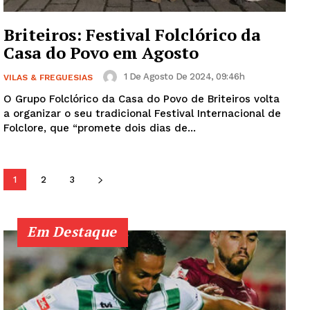
Briteiros: Festival Folclórico da
Casa do Povo em Agosto
Institucional
1 De Agosto De 2024, 09:46h
VILAS & FREGUESIAS
O Grupo Folclórico da Casa do Povo de Briteiros volta
Artigos
a organizar o seu tradicional Festival Internacional de
Edição Digital
Folclore, que “promete dois dias de...
Europa
Grande Entrevista
1
2
3
Publicidade
Quero ser Assinante
Em Destaque