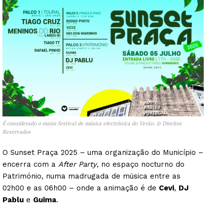
É considerado o maior festival de música electrónica do Verão. © Direitos
Reservados
O Sunset Praça 2025 – uma organização do Município –
encerra com a
After Party
, no espaço nocturno do
Património, numa madrugada de música entre as
02h00 e as 06h00 – onde a animação é de
Cevi
,
DJ
Pablu
e
Guima
.