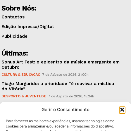
Sobre Nós:
Contactos
Edição Impressa/Digital
Publicidade
Últimas:
Sonus Art Fest: o epicentro da música emergente em
Outubro
CULTURA & EDUCAÇÃO
7 de Agosto de 2026, 21:00h
Tiago Margarido: a prioridade “é reavivar a mística
do Vitória”
DESPORTO & JUVENTUDE
7 de Agosto de 2026, 15:24h
Cheias: rede inteligente de sensores monitoriza
Gerir o Consentimento
caudais e antecipa situações de risco
AMBIENTE
7 de Agosto de 2026, 12:19h
Para fornecer as melhores experiências, usamos tecnologias como
cookies para armazenar e/ou aceder a informações do dispositivo.