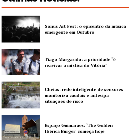
SUBSCREVA JÁ!
Sonus Art Fest: o epicentro da música
emergente em Outubro
Institucional
Artigos
Tiago Margarido: a prioridade “é
Edição Digital
reavivar a mística do Vitória”
Europa
Grande Entrevista
Cheias: rede inteligente de sensores
Publicidade
monitoriza caudais e antecipa
Quero ser Assinante
situações de risco
Espaço Guimarães: ‘The Golden
Ibérica Burger’ começa hoje