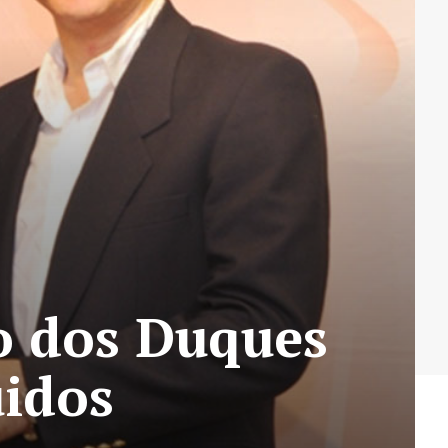
ço dos Duques
uidos