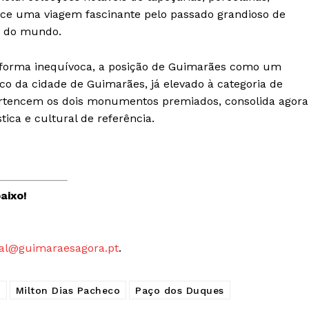
 agora!
Edição Digital
rece uma viagem fascinante pelo passado grandioso de
es do mundo.
Europa
A JÁ!
Grande Entrevista
de forma inequívoca, a posição de Guimarães como um
Publicidade
rico da cidade de Guimarães, já elevado à categoria de
Quero ser Assinante
rtencem os dois monumentos premiados, consolida agora
ca e cultural de referência.
aixo!
al@guimaraesagora.pt
.
a
Milton Dias Pacheco
Paço dos Duques