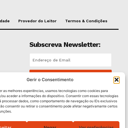
idade
Provedor do Leitor
Termos & Condições
Subscreva Newsletter:
QUERO ADERIR
Gerir o Consentimento
Li e aceito a
Política de Privacidade
.
er as melhores experiências, usamos tecnologias como cookies para
/ou aceder a informações do dispositivo. Consentir com essas tecnologias
rá processar dados, como comportamento de navegação ou IDs exclusivos
trás
Não consentir ou retirar o consentimento pode afetar negativamante certos
funções.
ceitar
Negar
Ver preferências