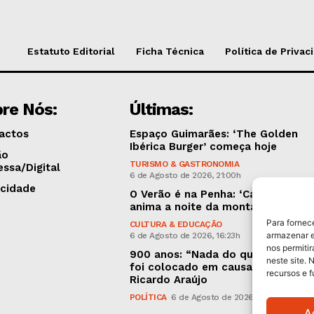
Estatuto Editorial
Ficha Técnica
Política de Privac
re Nós:
Últimas:
actos
Espaço Guimarães: ‘The Golden
Ibérica Burger’ começa hoje
ão
TURISMO & GASTRONOMIA
essa/Digital
6 de Agosto de 2026, 21:00h
icidade
O Verão é na Penha: ‘Captain Boy’
anima a noite da montanha
Para fornec
CULTURA & EDUCAÇÃO
armazenar e
6 de Agosto de 2026, 16:23h
nos permiti
900 anos: “Nada do que vinha de 
neste site. 
foi colocado em causa”, garante
recursos e 
Ricardo Araújo
POLÍTICA
6 de Agosto de 2026, 13:03h
A