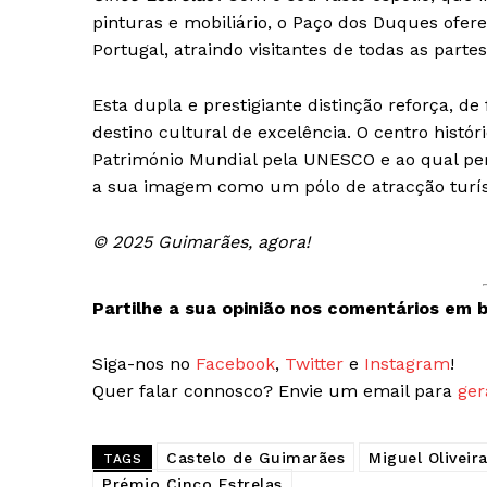
Guimarães,
pinturas e mobiliário, o Paço dos Duques ofe
Portugal, atraindo visitantes de todas as part
SUBSCREV
Esta dupla e prestigiante distinção reforça, 
destino cultural de excelência. O centro histó
Património Mundial pela UNESCO e ao qual pe
a sua imagem como um pólo de atracção turísti
© 2025 Guimarães, agora!
Partilhe a sua opinião nos comentários em b
Siga-nos no
Facebook
,
Twitter
e
Instagram
!
Quer falar connosco? Envie um email para
ger
Castelo de Guimarães
Miguel Oliveir
TAGS
Prémio Cinco Estrelas