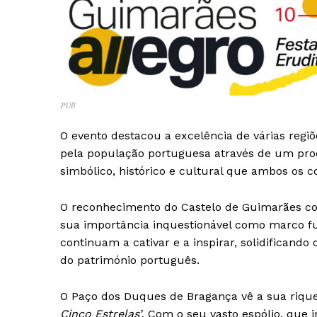
PUB
O evento destacou a excelência de várias regi
pela população portuguesa através de um proc
simbólico, histórico e cultural que ambos os c
O reconhecimento do Castelo de Guimarães
sua importância inquestionável como marco fu
continuam a cativar e a inspirar, solidifica
do património português.
O Paço dos Duques de Bragança vê a sua riq
Cinco Estrelas’
. Com o seu vasto espólio, que i