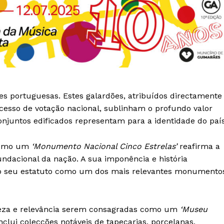
ões portuguesas. Estes galardões, atribuídos directamente
esso de votação nacional, sublinham o profundo valor
onjuntos edificados representam para a identidade do país
 como um
‘Monumento Nacional Cinco Estrelas’
reafirma a
ndacional da nação. A sua imponência e história
ndo o seu estatuto como um dos mais relevantes monumento
Institucional
ueza e relevância serem consagradas como um
‘Museu
Artigos
nclui colecções notáveis de tapeçarias, porcelanas,