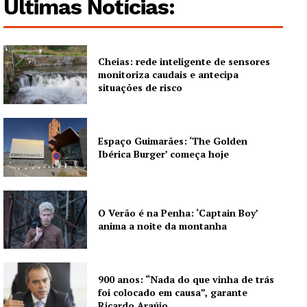
Últimas Notícias:
SUBSCREVA JÁ!
Cheias: rede inteligente de sensores
monitoriza caudais e antecipa
Institucional
situações de risco
Artigos
Espaço Guimarães: ‘The Golden
Edição Digital
Ibérica Burger’ começa hoje
Europa
Grande Entrevista
Publicidade
O Verão é na Penha: ‘Captain Boy’
Quero ser Assinante
anima a noite da montanha
900 anos: “Nada do que vinha de trás
foi colocado em causa”, garante
Ricardo Araújo