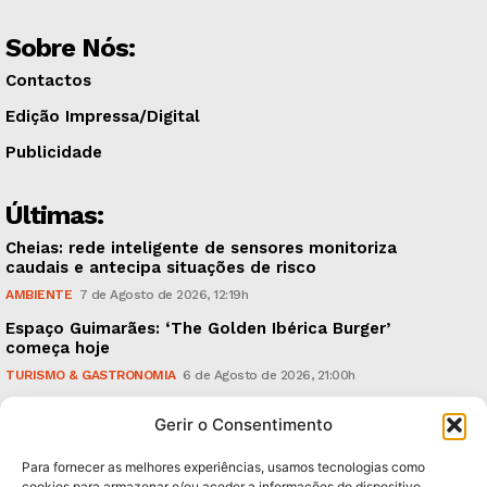
Sobre Nós:
Contactos
Edição Impressa/Digital
Publicidade
Últimas:
Cheias: rede inteligente de sensores monitoriza
caudais e antecipa situações de risco
AMBIENTE
7 de Agosto de 2026, 12:19h
Espaço Guimarães: ‘The Golden Ibérica Burger’
começa hoje
TURISMO & GASTRONOMIA
6 de Agosto de 2026, 21:00h
O Verão é na Penha: ‘Captain Boy’ anima a noite da
Gerir o Consentimento
montanha
CULTURA & EDUCAÇÃO
6 de Agosto de 2026, 16:23h
Para fornecer as melhores experiências, usamos tecnologias como
cookies para armazenar e/ou aceder a informações do dispositivo.