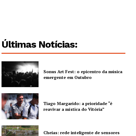
Guimarães, agora!
SUBSCREVA JÁ!
Últimas Notícias:
Institucional
Sonus Art Fest: o epicentro da música
Artigos
emergente em Outubro
Edição Digital
Europa
Grande Entrevista
Tiago Margarido: a prioridade “é
reavivar a mística do Vitória”
Publicidade
Quero ser Assinante
Cheias: rede inteligente de sensores