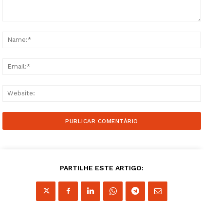
Comment:
Name
Email
Websi
PARTILHE ESTE ARTIGO: