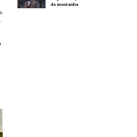
da montanha
o
,
á