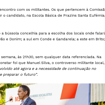
Europa
A JÁ!
Grande Entrevista
o encontro com os militantes. Os que pertencem à Comissã
ir o candidato, na Escola Básica de Prazins Santa Eufémia
Publicidade
Quero ser Assinante
o a bússola concelhia para a escolha dos locais onde falar
evão e Donim; a sul em Conde e Gandarela; a este em Brito;
.
a semana, às 21h30, sem qualquer data referenciada. Na
nstar foi que Manuel Silva, o controverso militante local,
volvido até agora e a necessidade de continuação no
e preparar o futuro”
.