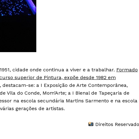
Institucional
1, cidade onde continua a viver e a trabalhar.
Formado
Artigos
o curso superior de Pintura, expõe desde 1982 em
 agora!
Edição Digital
s, destacam-se: a I Exposição de Arte Contemporânea,
Europa
 de Vila do Conde, Mom’Arte; a I Bienal de Tapeçaria de
A JÁ!
essor na escola secundária Martins Sarmento e na escola
Grande Entrevista
várias gerações de artistas.
Publicidade
Quero ser Assinante
Direitos Reservad