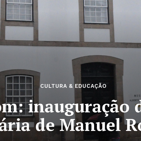
CULTURA & EDUCAÇÃO
om: inauguração 
ária de Manuel R