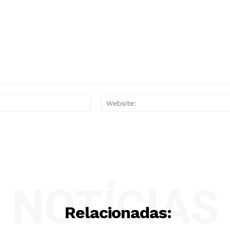
Email:*
NOTÍCIAS
Relacionadas: