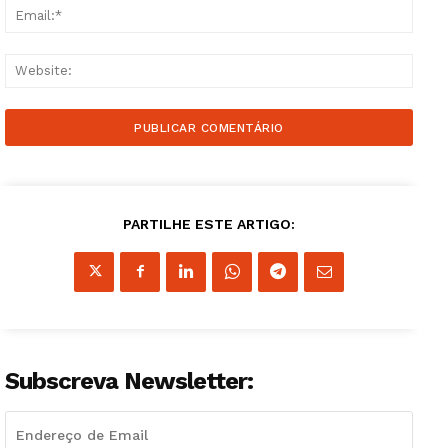
Email
Websi
Guimarães, agora!
PARTILHE ESTE ARTIGO:
SUBSCREVA JÁ!
Institucional
Subscreva Newsletter:
Artigos
Edição Digital