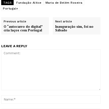
TAGS
Fundação Altice
Maria de Belém Roseira
Portugal+
Previous article
Next article
O “autocarro do digital”
Inauguração sim, foi no
cria laços com Portugal
Sábado
LEAVE A REPLY
Comment:
Name