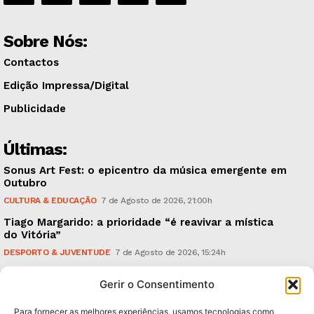
Sobre Nós:
Contactos
Edição Impressa/Digital
Publicidade
Últimas:
Sonus Art Fest: o epicentro da música emergente em
Outubro
CULTURA & EDUCAÇÃO
7 de Agosto de 2026, 21:00h
Tiago Margarido: a prioridade “é reavivar a mística
do Vitória”
DESPORTO & JUVENTUDE
7 de Agosto de 2026, 15:24h
Cheias: rede inteligente de sensores monitoriza
Gerir o Consentimento
caudais e antecipa situações de risco
AMBIENTE
7 de Agosto de 2026, 12:19h
Para fornecer as melhores experiências, usamos tecnologias como