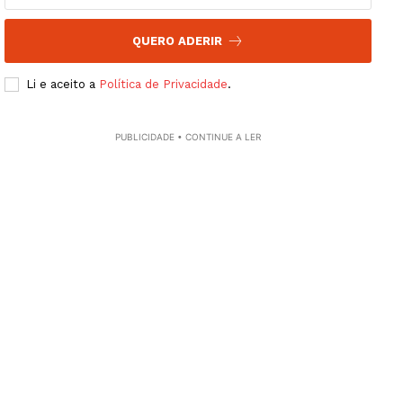
Europa
QUERO ADERIR
Grande Entrevista
Publicidade
Li e aceito a
Política de Privacidade
.
Quero ser Assinante
PUBLICIDADE • CONTINUE A LER