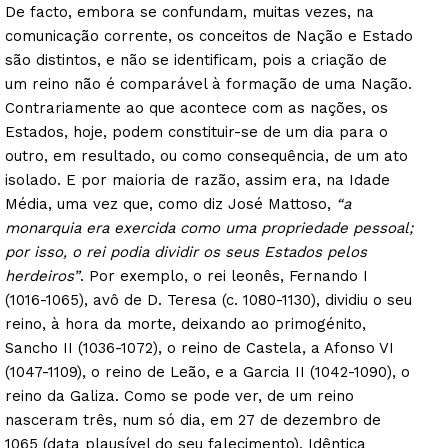
De facto, embora se confundam, muitas vezes, na
comunicação corrente, os conceitos de Nação e Estado
são distintos, e não se identificam, pois a criação de
um reino não é comparável à formação de uma Nação.
Contrariamente ao que acontece com as nações, os
Estados, hoje, podem constituir-se de um dia para o
outro, em resultado, ou como consequência, de um ato
isolado. E por maioria de razão, assim era, na Idade
Média, uma vez que, como diz José Mattoso,
“a
monarquia era exercida como uma propriedade pessoal;
por isso, o rei podia dividir os seus Estados pelos
herdeiros”
. Por exemplo, o rei leonês, Fernando I
(1016-1065), avô de D. Teresa (c. 1080-1130), dividiu o seu
reino, à hora da morte, deixando ao primogénito,
Sancho II (1036-1072), o reino de Castela, a Afonso VI
(1047-1109), o reino de Leão, e a Garcia II (1042-1090), o
reino da Galiza. Como se pode ver, de um reino
nasceram três, num só dia, em 27 de dezembro de
1065 (data plausível do seu falecimento). Idêntica