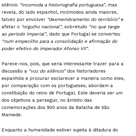
silêncio
“incomoda a historiografia portuguesa”
, mas
revela, do lado espanhol, incómodos ainda maiores,
talvez por envolver
“desmembramento do território”
e
afetar o
“orgulho nacional”
, sobretudo
“no que tange
Institucional
ao período imperial”
, dado que Portugal se converteu
“num empecilho para a consolidação e afirmação do
Artigos
poder efetivo do imperador Afonso VII”
.
Edição Digital
Parece-nos, pois, que seria interessante trazer para a
Europa
discussão a
“voz do silêncio”
dos historiadores
Grande Entrevista
espanhóis e procurar esclarecer a maneira como eles,
Publicidade
por comparação com os portugueses, abordam a
Quero ser Assinante
constituição do reino de Portugal. Este deveria ser um
dos objetivos a perseguir, no âmbito das
comemorações dos 900 anos da Batalha de São
Mamede.
Enquanto a humanidade estiver sujeita à ditadura do