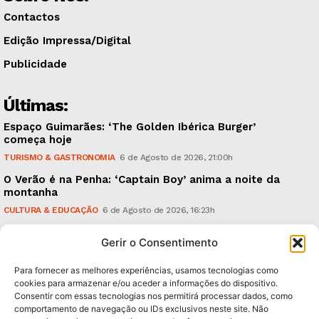
Contactos
Edição Impressa/Digital
Publicidade
Últimas:
Espaço Guimarães: ‘The Golden Ibérica Burger’
começa hoje
TURISMO & GASTRONOMIA
6 de Agosto de 2026, 21:00h
O Verão é na Penha: ‘Captain Boy’ anima a noite da
montanha
CULTURA & EDUCAÇÃO
6 de Agosto de 2026, 16:23h
900 anos: “Nada do que vinha de trás foi colocado
Gerir o Consentimento
em causa”, garante Ricardo Araújo
POLÍTICA
6 de Agosto de 2026, 13:03h
Para fornecer as melhores experiências, usamos tecnologias como
cookies para armazenar e/ou aceder a informações do dispositivo.
Consentir com essas tecnologias nos permitirá processar dados, como
Subscreva Newsletter:
comportamento de navegação ou IDs exclusivos neste site. Não