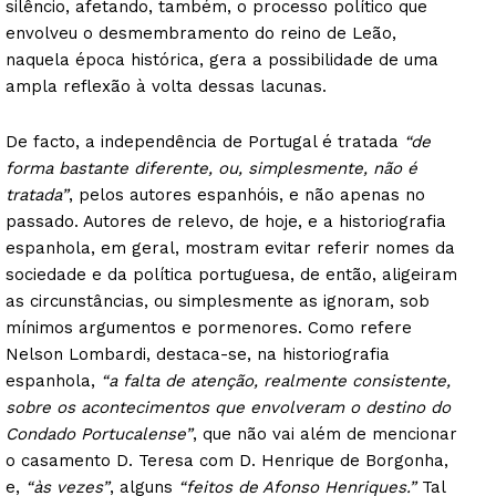
silêncio, afetando, também, o processo político que
envolveu o desmembramento do reino de Leão,
naquela época histórica, gera a possibilidade de uma
ampla reflexão à volta dessas lacunas.
De facto, a independência de Portugal é tratada
“de
forma bastante diferente, ou, simplesmente, não é
tratada”
, pelos autores espanhóis, e não apenas no
passado. Autores de relevo, de hoje, e a historiografia
espanhola, em geral, mostram evitar referir nomes da
sociedade e da política portuguesa, de então, aligeiram
as circunstâncias, ou simplesmente as ignoram, sob
mínimos argumentos e pormenores. Como refere
Nelson Lombardi, destaca-se, na historiografia
espanhola,
“a falta de atenção, realmente consistente,
sobre os acontecimentos que envolveram o destino do
Condado Portucalense”
, que não vai além de mencionar
Guimarães, agora!
o casamento D. Teresa com D. Henrique de Borgonha,
e,
“às vezes”
, alguns
“feitos de Afonso Henriques.”
Tal
SUBSCREVA JÁ!