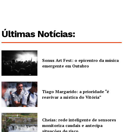
Artigos
Edição Digital
Europa
Grande Entrevista
Últimas Notícias:
Publicidade
Quero ser Assinante
Sonus Art Fest: o epicentro da música
emergente em Outubro
Tiago Margarido: a prioridade “é
reavivar a mística do Vitória”
Cheias: rede inteligente de sensores
monitoriza caudais e antecipa
situações de risco