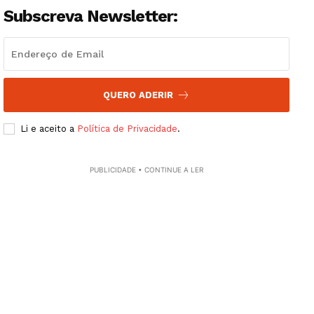
Subscreva Newsletter:
QUERO ADERIR
Li e aceito a
Política de Privacidade
.
PUBLICIDADE • CONTINUE A LER
Guimarães, agora!
SUBSCREVA JÁ!
Institucional