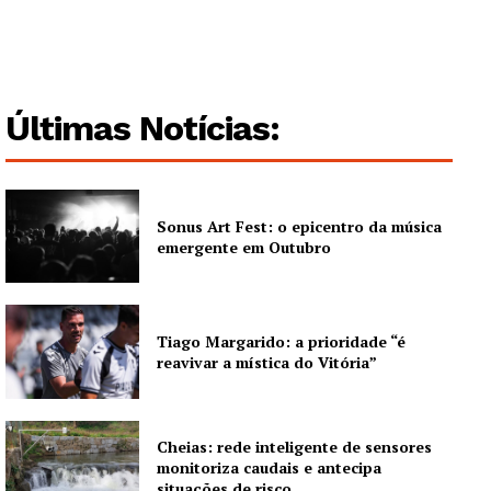
Guimarães, agora!
SUBSCREVA JÁ!
Últimas Notícias:
Institucional
Sonus Art Fest: o epicentro da música
emergente em Outubro
Artigos
Edição Digital
Europa
Tiago Margarido: a prioridade “é
Grande Entrevista
reavivar a mística do Vitória”
Publicidade
Quero ser Assinante
Cheias: rede inteligente de sensores
monitoriza caudais e antecipa
situações de risco