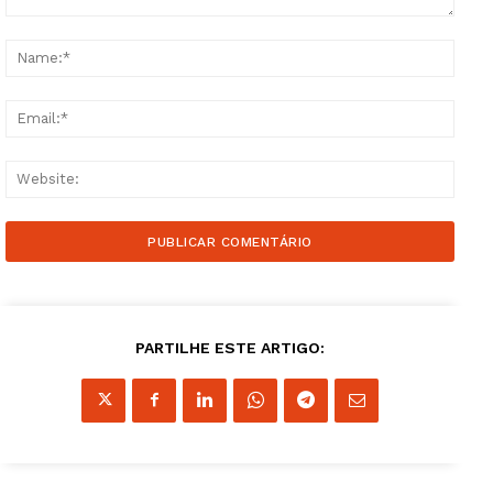
Comment:
Name
Email
Websi
PARTILHE ESTE ARTIGO: