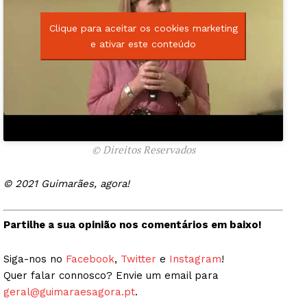
Clique para aceitar os cookies marketing
e ativar este conteúdo
© Direitos Reservados
© 2021 Guimarães, agora!
Partilhe a sua opinião nos comentários em baixo!
Siga-nos no
Facebook
,
Twitter
e
Instagram
!
Quer falar connosco? Envie um email para
geral@guimaraesagora.pt
.