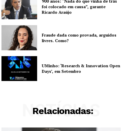
900 anos: “Nada do que vinha de trás
foi colocado em causa”, garante
Ricardo Araújo
Fraude dada como provada, arguidos
livres. Como?
UMinho: ‘Research & Innovation Open
Days’, em Setembro
NOTÍCIAS
Relacionadas: