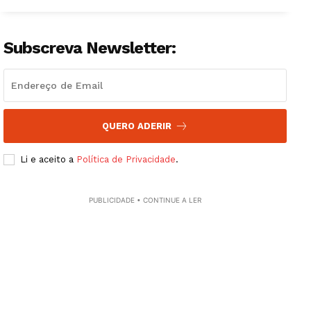
Guimarães, agora!
Subscreva Newsletter:
SUBSCREVA JÁ!
QUERO ADERIR
Institucional
Li e aceito a
Política de Privacidade
.
Artigos
Edição Digital
PUBLICIDADE • CONTINUE A LER
Europa
Grande Entrevista
Publicidade
Quero ser Assinante