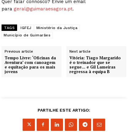
Quer falar connosco? Envie um email
para
geral@guimaraesagora.pt
.
TAGS
IGFEJ
Ministério da Justiça
Município de Guimarães
Previous article
Next article
Tempo Livre: ‘Oficinas da
Vitória: Tiago Margarido
Aventura’ com canoagem
é o treinador que se
e equitação para os mais
segue… e Gil Lameiras
jovens
regressa à equipa B
PARTILHE ESTE ARTIGO: