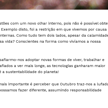
tões com um novo olhar interno, pois não é possível obte
Exemplo disto, foi a restrição em que vivemos por causa
internas. Como tudo tem dois lados, apesar da calamidade
sa vida? Conscientes na forma como vivíamos a nossa
desafiarmo-nos adoptar novas formas de viver, trabalhar e
afiados a ver mais longe, as tecnologias ganharam maior
Institucional
 a sustentabilidade do planeta!
Artigos
mais importante é perceber que Outubro traz-nos a lufad
 agora!
possamos fazer diferente, assumindo responsabilidade
Edição Digital
Europa
A JÁ!
Grande Entrevista