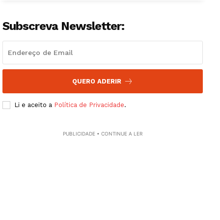
Subscreva Newsletter:
Guimarães, agora!
SUBSCREVA JÁ!
QUERO ADERIR
Institucional
Li e aceito a
Política de Privacidade
.
Artigos
PUBLICIDADE • CONTINUE A LER
Edição Digital
Europa
Grande Entrevista
Publicidade
Quero ser Assinante