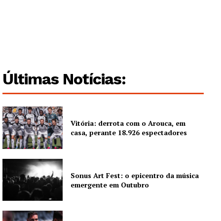
Artigos
Edição Digital
Europa
Grande Entrevista
Publicidade
Últimas Notícias:
Quero ser Assinante
Vitória: derrota com o Arouca, em
casa, perante 18.926 espectadores
Sonus Art Fest: o epicentro da música
emergente em Outubro