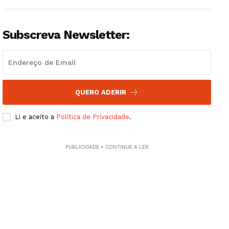
Subscreva Newsletter:
QUERO ADERIR
Li e aceito a
Política de Privacidade
.
Guimarães, agora!
PUBLICIDADE • CONTINUE A LER
SUBSCREVA JÁ!
Institucional