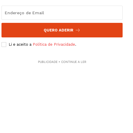
Edição Digital
Europa
Grande Entrevista
QUERO ADERIR
Publicidade
Quero ser Assinante
Li e aceito a
Política de Privacidade
.
PUBLICIDADE • CONTINUE A LER