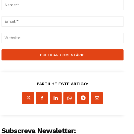
Name
Email
Websi
Guimarães, agora!
PARTILHE ESTE ARTIGO:
SUBSCREVA JÁ!
Institucional
Subscreva Newsletter:
Artigos