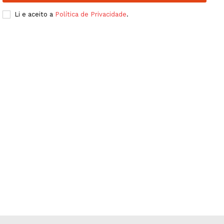
Publicidade
Li e aceito a
Política de Privacidade
.
Quero ser Assinante