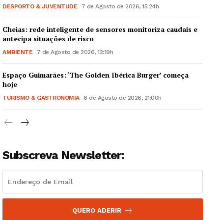
DESPORTO & JUVENTUDE
7 de Agosto de 2026, 15:24h
Cheias: rede inteligente de sensores monitoriza caudais e
antecipa situações de risco
AMBIENTE
7 de Agosto de 2026, 12:19h
Guimarães, agora!
Espaço Guimarães: ‘The Golden Ibérica Burger’ começa
hoje
SUBSCREVA JÁ!
TURISMO & GASTRONOMIA
6 de Agosto de 2026, 21:00h
Institucional
Subscreva Newsletter:
Artigos
Edição Digital
Europa
QUERO ADERIR
Grande Entrevista