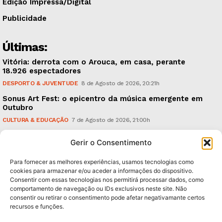
Edição Impressa/Digital
Publicidade
Últimas:
Vitória: derrota com o Arouca, em casa, perante
18.926 espectadores
DESPORTO & JUVENTUDE
8 de Agosto de 2026, 20:21h
Sonus Art Fest: o epicentro da música emergente em
Outubro
CULTURA & EDUCAÇÃO
7 de Agosto de 2026, 21:00h
Tiago Margarido: a prioridade “é reavivar a mística
Gerir o Consentimento
do Vitória”
DESPORTO & JUVENTUDE
7 de Agosto de 2026, 15:24h
Para fornecer as melhores experiências, usamos tecnologias como
cookies para armazenar e/ou aceder a informações do dispositivo.
Consentir com essas tecnologias nos permitirá processar dados, como
Subscreva Newsletter:
comportamento de navegação ou IDs exclusivos neste site. Não
consentir ou retirar o consentimento pode afetar negativamante certos
recursos e funções.