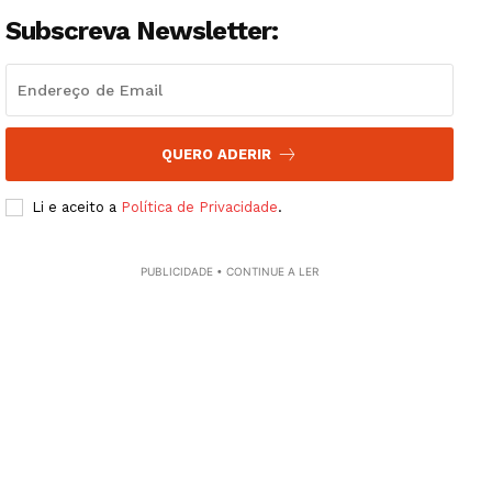
Subscreva Newsletter:
Edição Digital
Europa
Grande Entrevista
Publicidade
QUERO ADERIR
Quero ser Assinante
Li e aceito a
Política de Privacidade
.
PUBLICIDADE • CONTINUE A LER