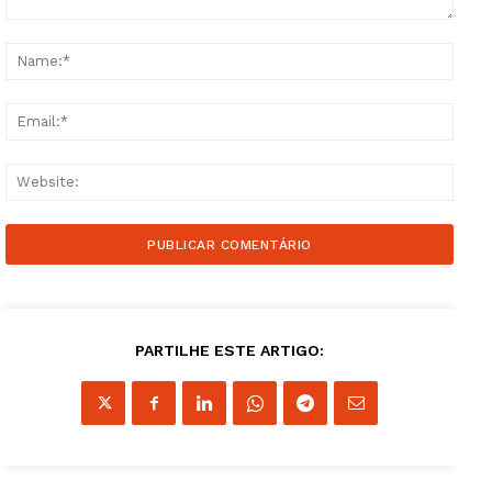
Comment:
Name
Email
Websi
Guimarães, agora!
SUBSCREVA JÁ!
PARTILHE ESTE ARTIGO:
Institucional
Artigos