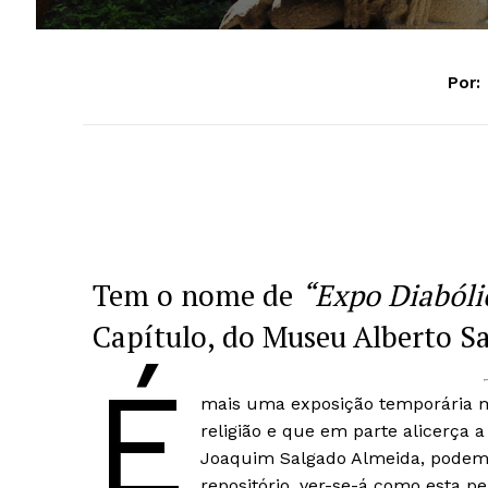
Por:
Tem o nome de
“Expo Diabóli
Capítulo, do Museu Alberto Sa
É
mais uma exposição temporária m
religião e que em parte alicerça a
Joaquim Salgado Almeida, podemos
repositório, ver-se-á como esta