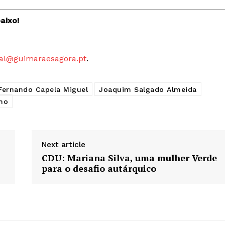
Artigos
 agora!
aixo!
Edição Digital
Europa
A JÁ!
Grande Entrevista
al@guimaraesagora.pt
.
Publicidade
Quero ser Assinante
Fernando Capela Miguel
Joaquim Salgado Almeida
ho
Next article
CDU: Mariana Silva, uma mulher Verde
para o desafio autárquico