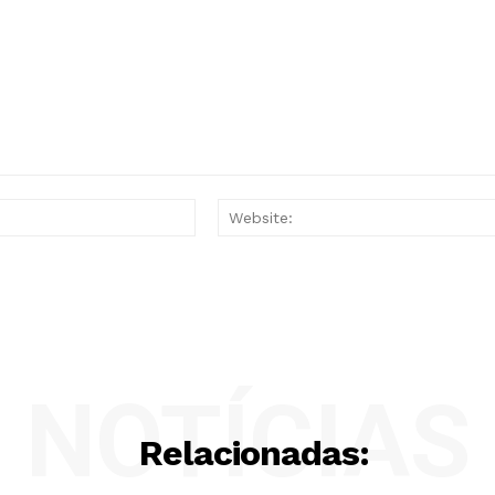
Email:*
NOTÍCIAS
Relacionadas: