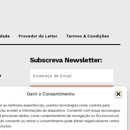
idade
Provedor do Leitor
Termos & Condições
Subscreva Newsletter:
s
QUERO ADERIR
Gerir o Consentimento
er as melhores experiências, usamos tecnologias como cookies para
Li e aceito a
Política de Privacidade
.
/ou aceder a informações do dispositivo. Consentir com essas tecnologias
rá processar dados, como comportamento de navegação ou IDs exclusivos
Não consentir ou retirar o consentimento pode afetar negativamante certos
funções.