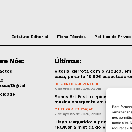
Estatuto Editorial
Ficha Técnica
Política de Privac
re Nós:
Últimas:
actos
Vitória: derrota com o Arouca, em
casa, perante 18.926 espectadore
ão
DESPORTO & JUVENTUDE
essa/Digital
8 de Agosto de 2026, 20:21h
icidade
Sonus Art Fest: o epicentro da
música emergente em Outubro
Para fornec
CULTURA & EDUCAÇÃO
armazenar e
7 de Agosto de 2026, 21:00h
nos permiti
Tiago Margarido: a prioridade “é
neste site. 
reavivar a mística do Vitória”
recursos e 