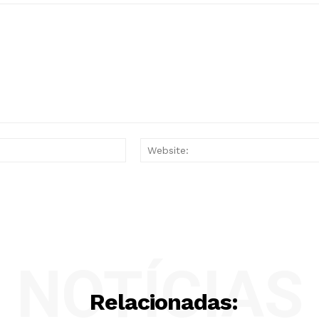
Email:*
NOTÍCIAS
Relacionadas: