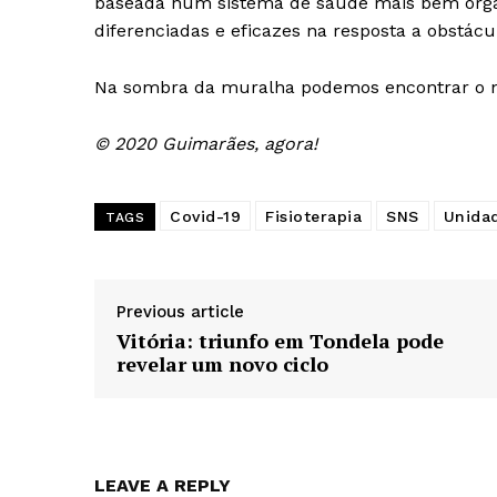
baseada num sistema de saúde mais bem organ
diferenciadas e eficazes na resposta a obstá
Na sombra da muralha podemos encontrar o n
© 2020 Guimarães, agora!
Covid-19
Fisioterapia
SNS
Unidad
TAGS
Previous article
Vitória: triunfo em Tondela pode
revelar um novo ciclo
LEAVE A REPLY