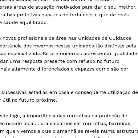
versas áreas de atuação motivados para dar o seu melhor,
alhas protetivas capazes de fortalecer o que de mais
 saúde equilibrado.
de novos profissionais da área nas Unidades de Cuidados
importância dos mesmos nestas unidades tão distintas pela
ão especializada. Se pretendemos acrescentar qualidade
Institucional
 dar uma resposta presente com reflexo no futuro
ionais altamente diferenciados e capazes como são por
Artigos
 agora!
Edição Digital
 sucessivas estadias em casa e consequente utilização de
Europa
A JÁ!
 útil no futuro próximo.
Grande Entrevista
Publicidade
esde logo, a importância das muralhas na proteção de
Quero ser Assinante
erminado local… ora saibamos ser muralhas, barreiras,
 em que vivemos e que o amanhã se revele numa estrutur