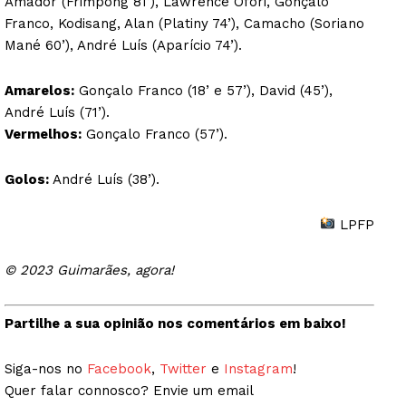
Amador (Frimpong 81’), Lawrence Ofori, Gonçalo
Franco, Kodisang, Alan (Platiny 74’), Camacho (Soriano
Mané 60’), André Luís (Aparício 74’).
Amarelos:
Gonçalo Franco (18’ e 57’), David (45’),
André Luís (71’).
Vermelhos:
Gonçalo Franco (57’).
Golos:
André Luís (38’).
LPFP
© 2023 Guimarães, agora!
Partilhe a sua opinião nos comentários em baixo!
Siga-nos no
Facebook
,
Twitter
e
Instagram
!
Quer falar connosco? Envie um email