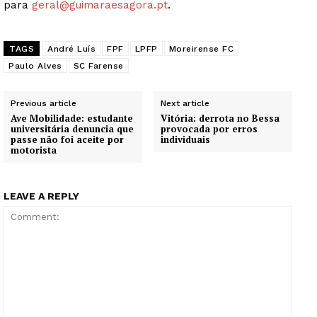
para
geral@guimaraesagora.pt
.
TAGS
André Luís
FPF
LPFP
Moreirense FC
Paulo Alves
SC Farense
Previous article
Next article
Ave Mobilidade: estudante
Vitória: derrota no Bessa
universitária denuncia que
provocada por erros
passe não foi aceite por
individuais
motorista
LEAVE A REPLY