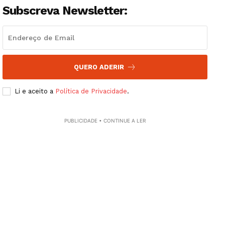
Artigos
Subscreva Newsletter:
Edição Digital
Europa
Grande Entrevista
QUERO ADERIR
Publicidade
Quero ser Assinante
Li e aceito a
Política de Privacidade
.
PUBLICIDADE • CONTINUE A LER