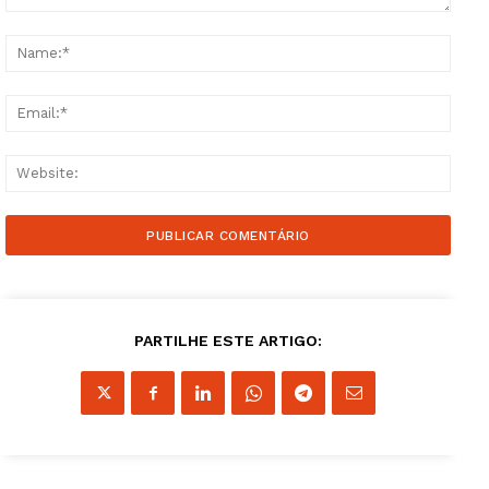
Comment:
Name
Email
Websi
Guimarães, agora!
SUBSCREVA JÁ!
PARTILHE ESTE ARTIGO:
Institucional