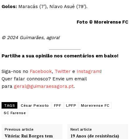
Golos:
Maracás (7’), Nlavo Asué (79’).
Foto © Moreirense FC
© 2024 Guimarães, agora!
Partilhe a sua opinião nos comentários em baixo!
Siga-nos no
Facebook
,
Twitter
e
Instagram
!
Quer falar connosco? Envie um email
para
geral@guimaraesagora.pt
.
TAGS
César Peixoto
FPF
LPFP
Moreirense FC
SC Farense
Previous article
Next article
Vitória: Rui Borges tem
19 Anos (de resistência)