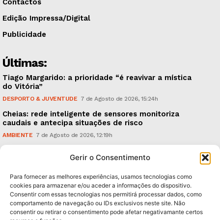
Contactos
Edição Impressa/Digital
Publicidade
Últimas:
Tiago Margarido: a prioridade “é reavivar a mística
do Vitória”
DESPORTO & JUVENTUDE
7 de Agosto de 2026, 15:24h
Cheias: rede inteligente de sensores monitoriza
caudais e antecipa situações de risco
AMBIENTE
7 de Agosto de 2026, 12:19h
Espaço Guimarães: ‘The Golden Ibérica Burger’
Gerir o Consentimento
começa hoje
TURISMO & GASTRONOMIA
6 de Agosto de 2026, 21:00h
Para fornecer as melhores experiências, usamos tecnologias como
cookies para armazenar e/ou aceder a informações do dispositivo.
Consentir com essas tecnologias nos permitirá processar dados, como
Subscreva Newsletter:
comportamento de navegação ou IDs exclusivos neste site. Não
consentir ou retirar o consentimento pode afetar negativamante certos