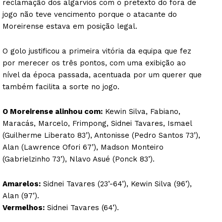
reclamação dos algarvios com o pretexto do fora de
jogo não teve vencimento porque o atacante do
Moreirense estava em posição legal.
O golo justificou a primeira vitória da equipa que fez
por merecer os três pontos, com uma exibição ao
nível da época passada, acentuada por um querer que
também facilita a sorte no jogo.
O Moreirense alinhou com:
Kewin Silva, Fabiano,
Maracás, Marcelo, Frimpong, Sidnei Tavares, Ismael
(Guilherme Liberato 83’), Antonisse (Pedro Santos 73’),
Alan (Lawrence Ofori 67’), Madson Monteiro
(Gabrielzinho 73’), Nlavo Asué (Ponck 83’).
Amarelos:
Sidnei Tavares (23’-64’), Kewin Silva (96’),
Alan (97’).
Vermelhos:
Sidnei Tavares (64’).