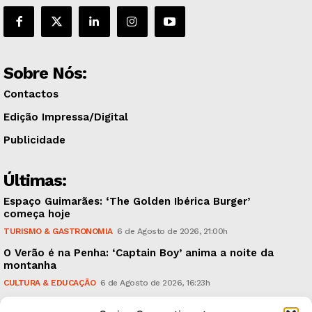
Sobre Nós:
Contactos
Edição Impressa/Digital
Publicidade
Últimas:
Espaço Guimarães: ‘The Golden Ibérica Burger’
começa hoje
TURISMO & GASTRONOMIA
6 de Agosto de 2026, 21:00h
O Verão é na Penha: ‘Captain Boy’ anima a noite da
montanha
CULTURA & EDUCAÇÃO
6 de Agosto de 2026, 16:23h
900 anos: “Nada do que vinha de trás foi colocado