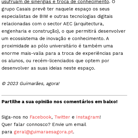
usufruam de sinergias e troca de conhecimento
. O
grupo Casais prevê ter naquele espaço os seus
especialistas de BIM e outras tecnologias digitais
relacionadas com o sector AEC (arquitectura,
engenharia e construção), o que permitirá desenvolver
um ecossistema de inovação e conhecimento. A
proximidade ao pólo universitário é também uma
enorme mais-valia para a troca de experiências para
os alunos, ou recém-licenciados que optem por
desenvolver as suas ideias neste espaço.
Guimarães, agora!
© 2023 Guimarães, agora!
SUBSCREVA JÁ!
Partilhe a sua opinião nos comentários em baixo!
Institucional
Siga-nos no
Facebook
,
Twitter
e
Instagram
!
Quer falar connosco? Envie um email
para
geral@guimaraesagora.pt
.
Artigos