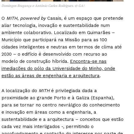
Domingos Bragança e António Carlos Rodrigues. © GA!
O
MITH
,
powered by
Casais, é um espaço que pretende
aliar tecnologia, inovação e sustentabilidade num
ambiente colaborativo. Localizado em Guimarães –
Município que participará na Missão para as 100
cidades inteligentes e neutras em termos de clima até
2030 – o edifício é desenvolvido com recurso ao
modelo de construção híbrida.
Encontra-se nas
imediações do pólo da Universidade do Minho, onde
estão as áreas de engenharia e arquitectura
.
A localização do
MITH
é privilegiada dada a
proximidade ao grande Porto e à Galiza (Espanha),
para se tornar no centro nevrálgico do conhecimento
e inovação em áreas como a engenharia, a
sustentabilidade e a arquitectura – conceitos que estão
cada vez mais interligados -, permitindo o
aprofundamento e captação do interesse por parte de