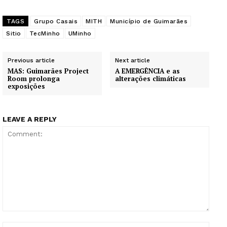
Edição Digital
Europa
TAGS
Grupo Casais
MITH
Município de Guimarães
Sitio
TecMinho
UMinho
Grande Entrevista
Publicidade
Previous article
Next article
Quero ser Assinante
MAS: Guimarães Project
A EMERGÊNCIA e as
Room prolonga
alterações climáticas
exposições
LEAVE A REPLY
Comment:
Name