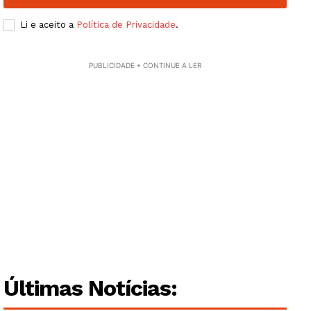
SUBSCREVA JÁ!
Li e aceito a
Política de Privacidade
.
PUBLICIDADE • CONTINUE A LER
Institucional
Artigos
Edição Digital
Europa
Grande Entrevista
Publicidade
Quero ser Assinante
Últimas Notícias: