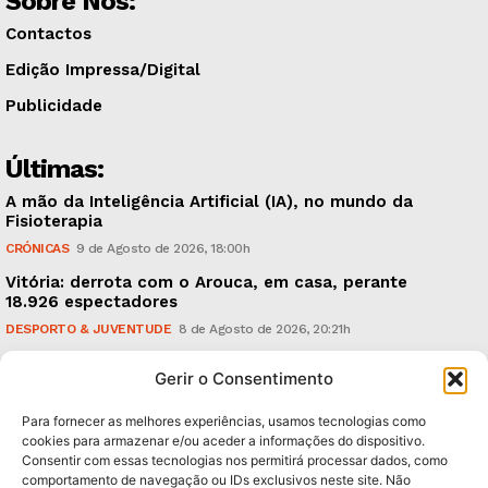
Sobre Nós:
Contactos
Edição Impressa/Digital
Publicidade
Últimas:
A mão da Inteligência Artificial (IA), no mundo da
Fisioterapia
CRÓNICAS
9 de Agosto de 2026, 18:00h
Vitória: derrota com o Arouca, em casa, perante
18.926 espectadores
DESPORTO & JUVENTUDE
8 de Agosto de 2026, 20:21h
Sonus Art Fest: o epicentro da música emergente em
Gerir o Consentimento
Outubro
CULTURA & EDUCAÇÃO
7 de Agosto de 2026, 21:00h
Para fornecer as melhores experiências, usamos tecnologias como
cookies para armazenar e/ou aceder a informações do dispositivo.
Consentir com essas tecnologias nos permitirá processar dados, como
Subscreva Newsletter:
comportamento de navegação ou IDs exclusivos neste site. Não