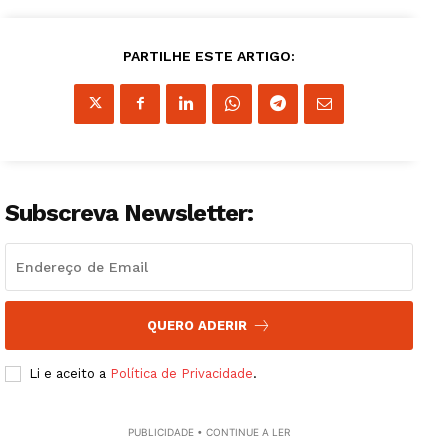
Institucional
PARTILHE ESTE ARTIGO:
Artigos
Edição Digital
Europa
Grande Entrevista
Subscreva Newsletter:
Publicidade
Quero ser Assinante
QUERO ADERIR
Li e aceito a
Política de Privacidade
.
PUBLICIDADE • CONTINUE A LER