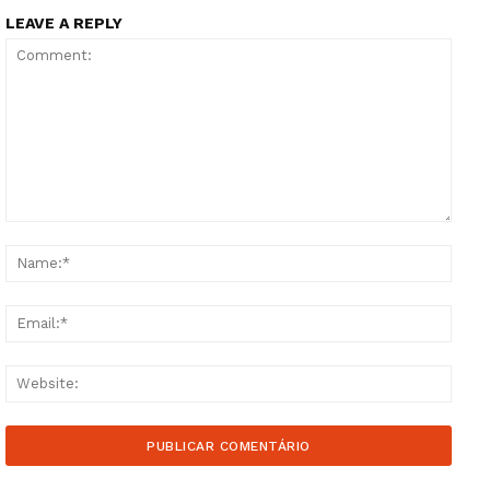
LEAVE A REPLY
Comment:
Name
Email
Websi
Guimarães, agora!
SUBSCREVA JÁ!