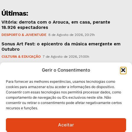
Últimas:
Vitória: derrota com o Arouca, em casa, perante
18.926 espectadores
DESPORTO & JUVENTUDE
8 de Agosto de 2026, 20:21h
Sonus Art Fest: o epicentro da música emergente em
Outubro
CULTURA & EDUCAÇÃO
7 de Agosto de 2026, 21:00h
Tiago Margarido: a prioridade “é reavivar a mística
Gerir o Consentimento
do Vitória”
DESPORTO & JUVENTUDE
7 de Agosto de 2026, 15:24h
Para fornecer as melhores experiências, usamos tecnologias como
cookies para armazenar e/ou aceder a informações do dispositivo.
Consentir com essas tecnologias nos permitirá processar dados, como
Subscreva Newsletter:
comportamento de navegação ou IDs exclusivos neste site. Não
consentir ou retirar o consentimento pode afetar negativamante certos
recursos e funções.
Aceitar
QUERO ADERIR