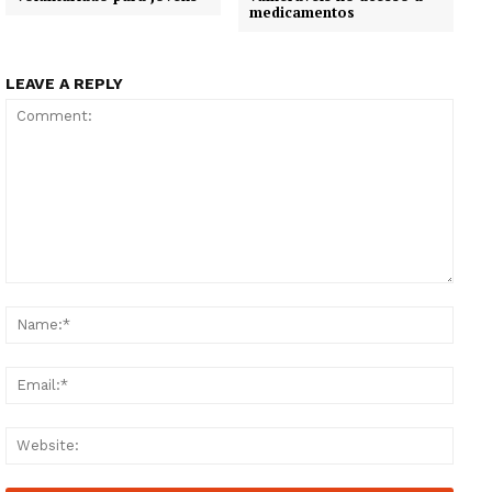
medicamentos
LEAVE A REPLY
Comment:
Name
Email
Guimarães, agora!
Websi
SUBSCREVA JÁ!