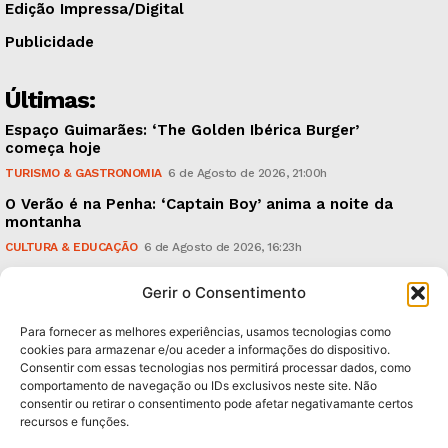
Edição Impressa/Digital
Publicidade
Últimas:
Espaço Guimarães: ‘The Golden Ibérica Burger’
começa hoje
TURISMO & GASTRONOMIA
6 de Agosto de 2026, 21:00h
O Verão é na Penha: ‘Captain Boy’ anima a noite da
montanha
CULTURA & EDUCAÇÃO
6 de Agosto de 2026, 16:23h
900 anos: “Nada do que vinha de trás foi colocado
Gerir o Consentimento
em causa”, garante Ricardo Araújo
POLÍTICA
6 de Agosto de 2026, 13:03h
Para fornecer as melhores experiências, usamos tecnologias como
cookies para armazenar e/ou aceder a informações do dispositivo.
Consentir com essas tecnologias nos permitirá processar dados, como
Subscreva Newsletter:
comportamento de navegação ou IDs exclusivos neste site. Não
consentir ou retirar o consentimento pode afetar negativamante certos
recursos e funções.