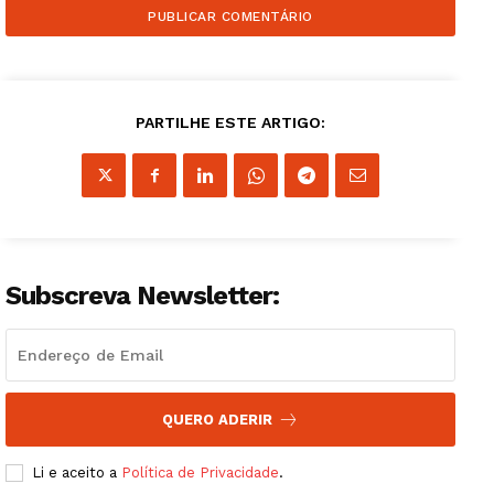
Institucional
PARTILHE ESTE ARTIGO:
Artigos
Edição Digital
Europa
Grande Entrevista
Publicidade
Subscreva Newsletter:
Quero ser Assinante
QUERO ADERIR
Li e aceito a
Política de Privacidade
.