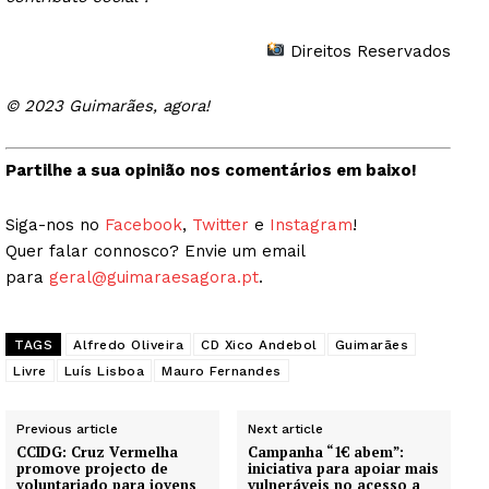
Direitos Reservados
© 2023 Guimarães, agora!
Partilhe a sua opinião nos comentários em baixo!
Siga-nos no
Facebook
,
Twitter
e
Instagram
!
Quer falar connosco? Envie um email
para
geral@guimaraesagora.pt
.
TAGS
Alfredo Oliveira
CD Xico Andebol
Guimarães
Livre
Luís Lisboa
Mauro Fernandes
Previous article
Next article
CCIDG: Cruz Vermelha
Campanha “1€ abem”:
promove projecto de
iniciativa para apoiar mais
voluntariado para jovens
vulneráveis no acesso a