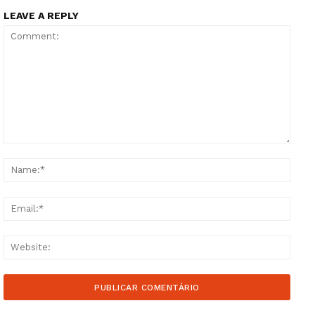
LEAVE A REPLY
Comment:
Name
Email
Websi