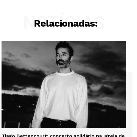
NOTÍCIAS
Relacionadas:
Tiago Bettencourt: concerto solidário na Igreja de