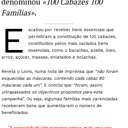
denominou
«100 Cabazes 100
Famílias»
.
E
acabou por receber bens essenciais que
permitiram a constituição de 120 cabazes,
constituídos pelos mais variados bens
essenciais, como o bacalhau, azeite, óleo,
arroz, açúcar, massas, enlatados e bolachas.
Revela o Lions, numa nota de imprensa que
“não foram
esquecidas as máscaras, contendo cada cabaz 80
máscaras cada um”
. E conclui que
“foram, assim,
ultrapassados os objectivos propostos para esta
campanha”
. Ou seja, algumas famílias mais carenciadas
receberam bens que aumentaram o número de
beneficiados.
“A comunidade vimaranense esteve, mais uma vez,