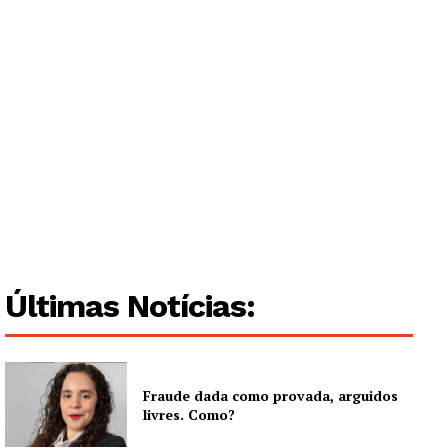
Guimarães, agora!
SUBSCREVA JÁ!
Institucional
Últimas Notícias:
Artigos
Edição Digital
Europa
Fraude dada como provada, arguidos
Grande Entrevista
livres. Como?
Publicidade