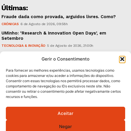
Últimas:
Fraude dada como provada, arguidos livres. Como?
CRÓNICAS
6 de Agosto de 2026, 09:58h
UMinho: ‘Research & Innovation Open Days’, em
Setembro
TECNOLOGIA & INOVAÇÃO
5 de Agosto de 2026, 21:00h
Águas Pluviais: Câmara aprovou Plano Director e
Gerir o Consentimento
avança para a sua concretização
POLÍTICA
5 de Agosto de 2026, 15:36h
Para fornecer as melhores experiências, usamos tecnologias como
cookies para armazenar e/ou aceder a informações do dispositivo.
Consentir com essas tecnologias nos permitirá processar dados, como
Subscreva Newsletter:
comportamento de navegação ou IDs exclusivos neste site. Não
consentir ou retirar o consentimento pode afetar negativamante certos
recursos e funções.
Aceitar
QUERO ADERIR
Negar
Li e aceito a
Política de Privacidade
.