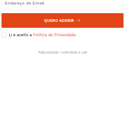
Guimarães, agora!
SUBSCREVA JÁ!
QUERO ADERIR
Li e aceito a
Política de Privacidade
.
Institucional
PUBLICIDADE • CONTINUE A LER
Artigos
Edição Digital
Europa
Grande Entrevista
Publicidade
Quero ser Assinante