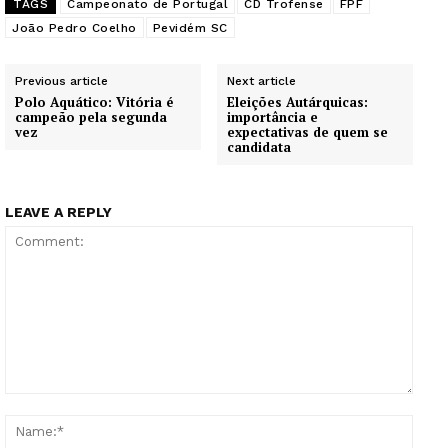
TAGS
Campeonato de Portugal
CD Trofense
FPF
João Pedro Coelho
Pevidém SC
Previous article
Next article
Polo Aquático: Vitória é
Eleições Autárquicas:
campeão pela segunda
importância e
vez
expectativas de quem se
candidata
LEAVE A REPLY
Comment:
Name